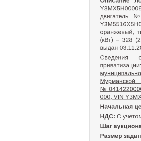
Описание ло
Y3MX5H000095
двигатель 
Y3M5516X5H
оранжевый, т
(кВт) – 328 (
выдан 03.11.2
Сведения о
приватизац
муниципально
Мурманско
№0414220000
000, VIN Y3M
Начальная це
НДС:
С учето
Шаг аукциона
Размер задат