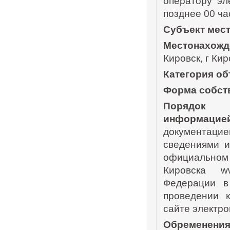
оператору эл
позднее 00 ча
Субъект мес
Местонахожд
Кировск, г Кир
Категория об
Форма собст
Порядок 
информацие
документацие
сведениями и
официальном
Кировска ww
Федерации в
проведении 
сайте электр
Обременения,