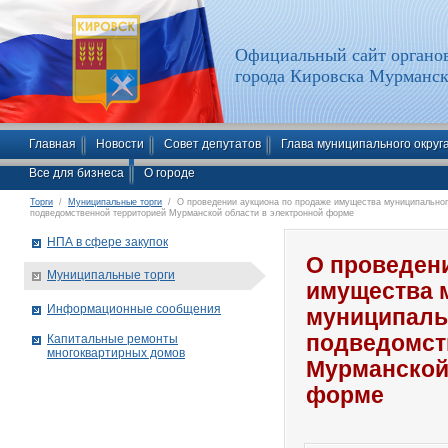
Официальный сайт органов
города Кировска Мурманск
Главная
Новости
Совет депутатов
Глава муниципального округ
Все для бизнеса
О городе
Торги
/
Муниципальные торги
/ О проведении аукциона по продаже имущества муниципального
подведомственной территорией Мурманской области в электронной форме
НПА в сфере закупок
О проведен
Муниципальные торги
имущества 
Информационные сообщения
муниципальн
подведомст
Капитальные ремонты
многоквартирных домов
Мурманской
форме