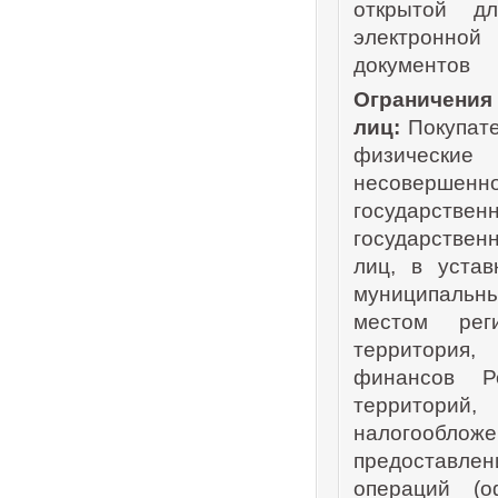
открытой д
электронной
документов
Ограничени
лиц:
Покупате
физические
несоверше
государстве
государствен
лиц, в уста
муниципальны
местом рег
территория
финансов Р
территорий
налогооблож
предоставл
операций (