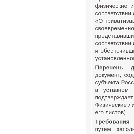
физические и
соответствии 
«О приватиза
своевремен
представивш
соответствии
и обеспечивш
установленном
Перечень д
документ, со
субъекта Рос
в уставном 
подтверждае
Физические ли
его листов)
Требования 
путем запо