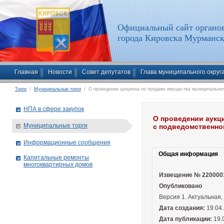
Официальный сайт органов
города Кировска Мурманск
Главная
Новости
Совет депутатов
Глава муниципального округ
Торги
/
Муниципальные торги
/ О проведении аукциона по продаже имущества муниципального
НПА в сфере закупок
О проведении аукц
Муниципальные торги
с подведомственно
Информационные сообщения
Общая информация
Капитальные ремонты
многоквартирных домов
Извещение № 220000
Опубликовано
Версия 1. Актуальная,
Дата создания:
19.04.
Дата публикации:
19.