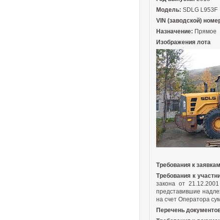
Модель:
SDLG L953F
VIN (заводской) номе
Назначение:
Прямое
Изображения лота
Требования к заявка
Требования к участн
закона от 21.12.200
представившие надле
на счет Оператора су
Перечень документов