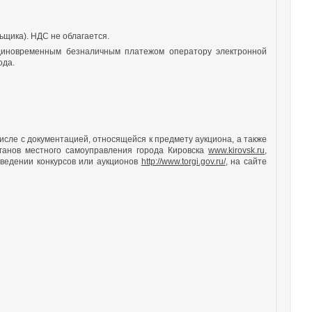
ьщика). НДС не облагается.
диновременным безналичным платежом оператору электронной
ода.
исле с документацией, относящейся к предмету аукциона, а также
анов местного самоуправления города Кировска
www.kirovsk.ru
,
ведении конкурсов или аукционов
http://www.torgi.gov.ru/
, на сайте