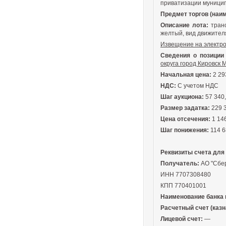
приватизации муницип
Предмет торгов (наим
Описание лота:
транс
желтый, вид движителя
Извещение на электро
Сведения о позиции 
округа город Кировск
Начальная цена:
2 29
НДС:
С учетом НДС
Шаг аукциона:
57 340,
Размер задатка:
229 3
Цена отсечения:
1 146
Шаг понижения:
114 6
Реквизиты счета для
Получатель:
АО "Сбе
ИНН 7707308480
КПП 770401001
Наименование банка 
Расчетный счет (казн
Лицевой счет:
—