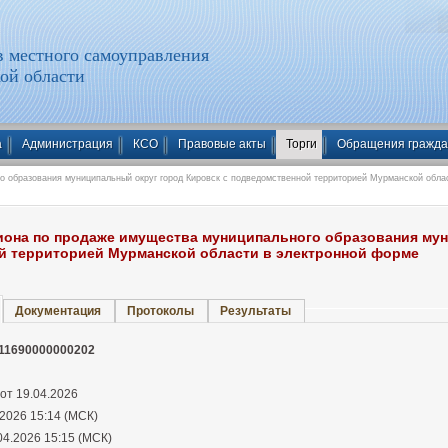
 местного самоуправления
ой области
а
Администрация
КСО
Правовые акты
Торги
Обращения гражд
 образования муниципальный округ город Кировск с подведомственной территорией Мурманской обла
иона по продаже имущества муниципального образования му
й территорией Мурманской области в электронной форме
Документация
Протоколы
Результаты
11690000000202
 от 19.04.2026
2026 15:14 (МСК)
04.2026 15:15 (МСК)