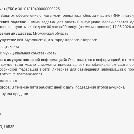
ет (ЕКС):
30101810400000000225
Задаток, обеспечение оплаты услуг оператора, сбор за участие (ИНН плател
ения задатка:
Сумма задатка для участия в аукционе перечисляется е
жен поступить не позднее 00 часов 00 минут (время московское) 17.05.2026 г
дения имущества:
Мурманская область
ущества:
обл. Мурманская, м.о. город Кировск, г. Кировск
пецтехника
:
Муниципальная собственность
я с имуществом, иной информацией:
Ознакомиться с информацией, в том ч
документами можно с момента приема заявок на официальном сайте орг
оссийской Федерации в сети Интернет для размещения информации о про
и
http://utp.sberbank-ast.ru
.
чения:
нет
овора:
В течение пяти рабочих дней с даты подведения итогов аукциона
р купли-продажи
к
G, L953F