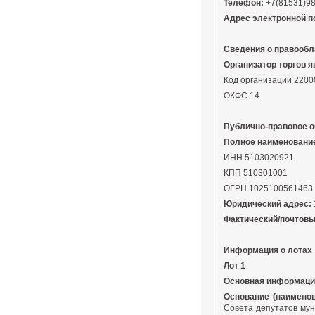
Телефон:
+7(81531)9
Адрес электронной п
Сведения о правообл
Организатор торгов 
Код организации 2200
ОКФС 14
Публично-правовое о
Полное наименовани
ИНН 5103020921
КПП 510301001
ОГРН 1025100561463
Юридический адрес:
Фактический/почтовы
Информация о лотах
Лот 1
Основная информаци
Основание (наименов
Совета депутатов мун