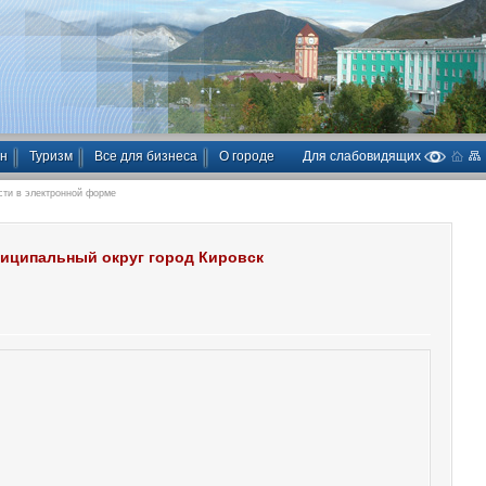
ан
Туризм
Все для бизнеса
О городе
Для слабовидящих
сти в электронной форме
ниципальный округ город Кировск