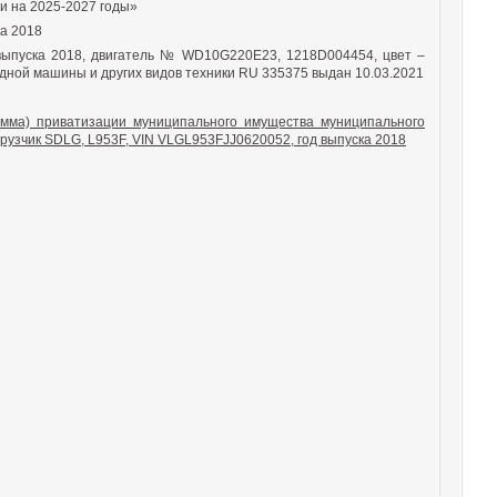
и на 2025-2027 годы»
ка 2018
 выпуска 2018, двигатель № WD10G220E23, 1218D004454, цвет –
ходной машины и других видов техники RU 335375 выдан 10.03.2021
амма) приватизации муниципального имущества муниципального
рузчик SDLG, L953F, VIN VLGL953FJJ0620052, год выпуска 2018