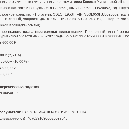
ального имущества муниципального округа город Кировск Мурманской област
енование лота):
Погрузчик SDLG, L953F, VIN VLGL953FJJ0620052, год выпус
портное средство - Погрузчик SDLG, L953F, VIN VLGL953FJJ0620052, год
 – колесный, мощность двигателя – 162,03 кВт/ч (220.30 л.с.), паспорт само
нной площадке (ссылка)
прогнозного плана (программы) приватизации:
Прогнозный план (прогр
 Мурманской области на 2025-2027 годы , объект №04142200001169000040 Пог
3 600,00 ₽
00 ₽ (2,50 %)
60,00 ₽ (10,00 %)
 800,00 ₽
80,00 ₽
 перечисления задатка
рбанк-АСТ"
получателя:
ПАО "СБЕРБАНК РОССИИ" Г. МОСКВА
ачейский счет):
40702810300020038047