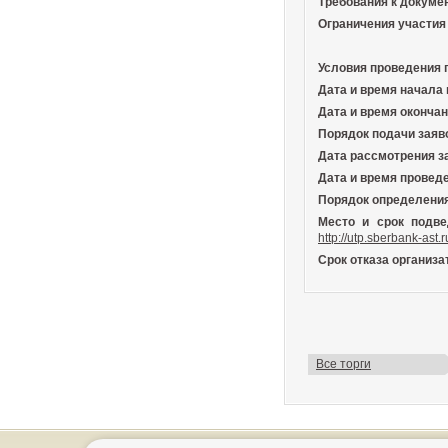
Требования к докуме
Ограничения участия 
Условия проведения
Дата и время начала 
Дата и время окончан
Порядок подачи заяв
Дата рассмотрения з
Дата и время провед
Порядок определения
Место и срок подве
http://utp.sberbank-ast.r
Срок отказа организа
Все торги