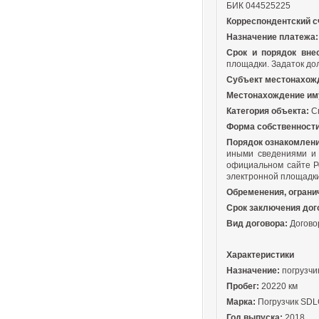
БИК 044525225
Корреспондентский сч
Назначение платежа:
Срок и порядок внес
площадки. Задаток дол
Субъект местонахож
Местонахождение им
Категория объекта:
С
Форма собственности
Порядок ознакомлени
иными сведениями и 
официальном сайте Р
электронной площадк
Обременения, ограни
Срок заключения дог
Вид договора:
Догово
Характеристики
Назначение:
погрузчи
Пробег:
20220 км
Марка:
Погрузчик SDL
Год выпуска:
2018