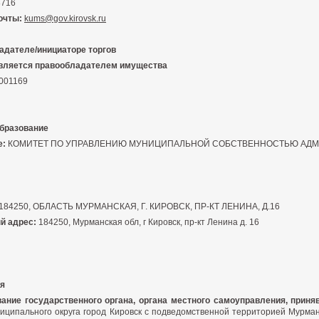
8716
очты:
kums@gov.kirovsk.ru
адателе/инициаторе торгов
является правообладателем имущества
001169
бразование
е:
КОМИТЕТ ПО УПРАВЛЕНИЮ МУНИЦИПАЛЬНОЙ СОБСТВЕННОСТЬЮ АДМ
184250, ОБЛАСТЬ МУРМАНСКАЯ, Г. КИРОВСК, ПР-КТ ЛЕНИНА, Д.16
й адрес:
184250, Мурманская обл, г Кировск, пр-кт Ленина д. 16
я
ание государственного органа, органа местного самоуправления, приня
иципального округа город Кировск с подведомственной территорией Мурман