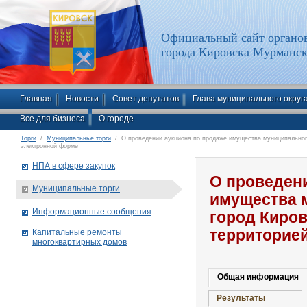
Официальный сайт органов
города Кировска Мурманск
Главная
Новости
Совет депутатов
Глава муниципального округ
Все для бизнеса
О городе
Торги
/
Муниципальные торги
/ О проведении аукциона по продаже имущества муниципального
электронной форме
НПА в сфере закупок
О проведен
Муниципальные торги
имущества 
Информационные сообщения
город Киро
территорие
Капитальные ремонты
многоквартирных домов
Общая информация
Результаты