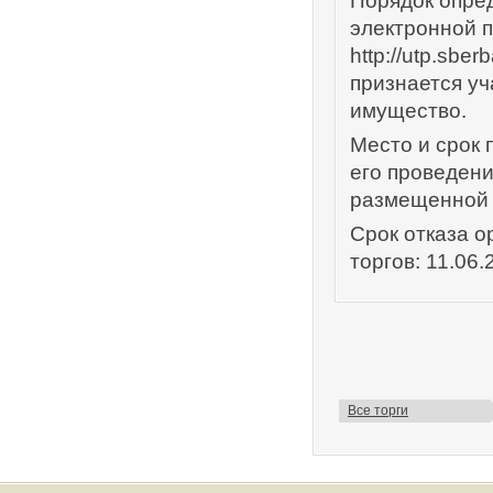
Порядок опред
электронной 
http://utp.sbe
признается у
имущество.
Место и срок 
его проведен
размещенной на
Срок отказа о
торгов: 11.06.
Все торги