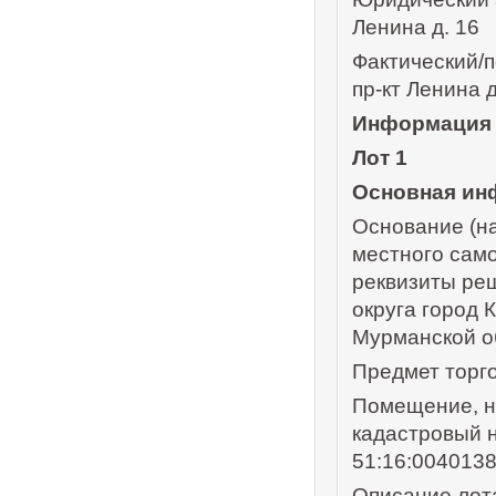
Ленина д. 16
Фактический/п
пр-кт Ленина д
Информация 
Лот 1
Основная ин
Основание (на
местного сам
реквизиты ре
округа город 
Мурманской об
Предмет торго
Помещение, на
кадастровый н
51:16:0040138
Описание лот