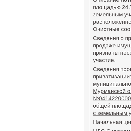
площадью 24,7
земельным уча
расположенное
Очистные соор
Сведения о п
продаже имуще
признаны несо
участие.
Сведения про
приватизации
муниципально
Мурманской об
№04142200001
общей площадь
с земельным у
Начальная цен