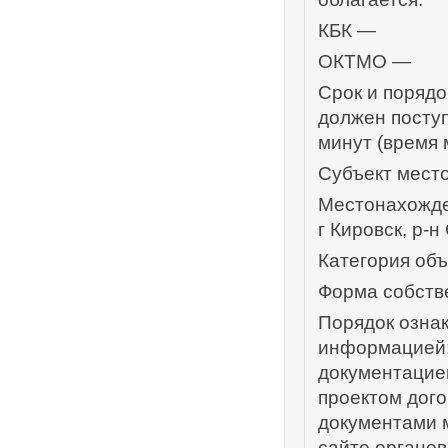
КБК —
ОКТМО —
Срок и порядо
должен поступ
минут (время 
Субъект мест
Местонахожден
г Кировск, р-
Категория об
Форма собств
Порядок озна
информацией:
документацией
проектом дого
документами 
сайте органов