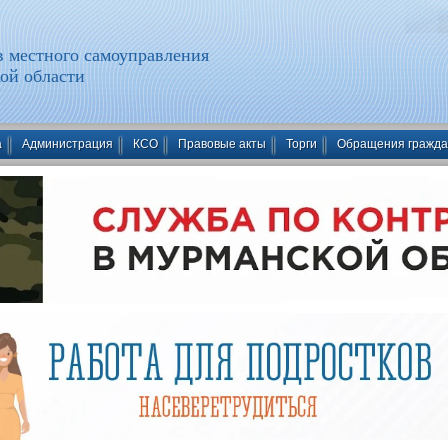
 местного самоуправления
ой области
а
Администрация
КСО
Правовые акты
Торги
Обращения гражд