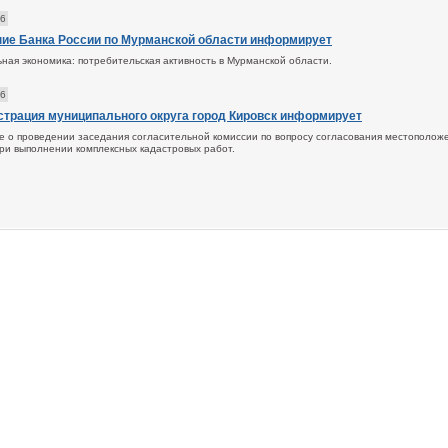
26
ие Банка России по Мурманской области информирует
ная экономика: потребительская активность в Мурманской области.
26
трация муниципального округа город Кировск информирует
 о проведении заседания согласительной комиссии по вопросу согласования местополож
при выполнении комплексных кадастровых работ.