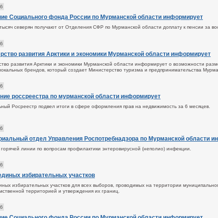
26
ие Социального фонда России по Мурманской области информирует
тысяч северян получают от Отделения СФР по Мурманской области доплату к пенсии за во
26
рство развития Арктики и экономики Мурманской области информирует
тво развития Арктики и экономики Мурманской области информирует о возможности разм
локальных брендов, который создает Министерство туризма и предпринимательства Мурма
26
ние россреестра по мурманской области информирует
ный Росреестр подвел итоги в сфере оформления прав на недвижимость за 6 месяцев.
26
риальный отдел Управления Роспотребнадзора по Мурманской области и
 горячей линии по вопросам профилактики энтеровирусной (неполио) инфекции.
26
единых избирательных участков
иных избирательных участков для всех выборов, проводимых на территории муниципально
мственной территорией и утверждения их границ.
26
ие Социального фонда России по Мурманской области информирует