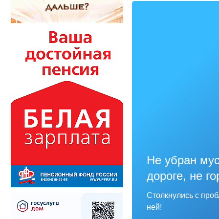
Не убран мус
дороге, не г
Столкнулись с про
ней!