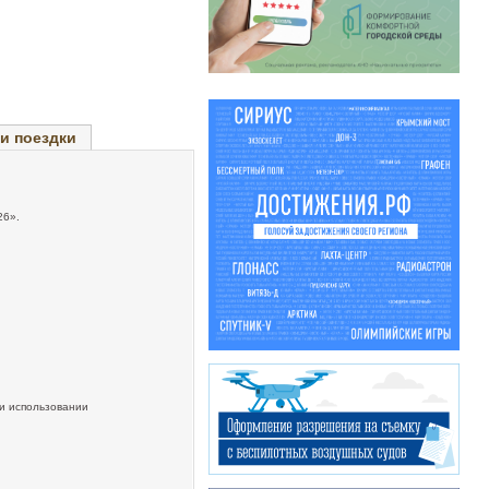
и поездки
26».
и использовании