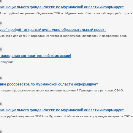
26
ие Социального фонда России по Мурманской области информирует
 тыс. рублей направило Отделение СФР по Мурманской области на субсидии работодател
26
усе" пройдёт открытый культурно-образовательный проект
-конкурс для детей и взрослых, солистов и коллективов, любителей и профессионалов.
26
 заседания согласительной коммиссии!
ообщение!
26
ние россреестра по мурманской области информирует
 подвел промежуточные итоги выполнения поручений Президента в регионах СЗФО.
26
ие Социального фонда России по Мурманской области информирует
 млн рублей направило ОСФР по Мурманской области на оплату проезда ветеранов СВО 
26