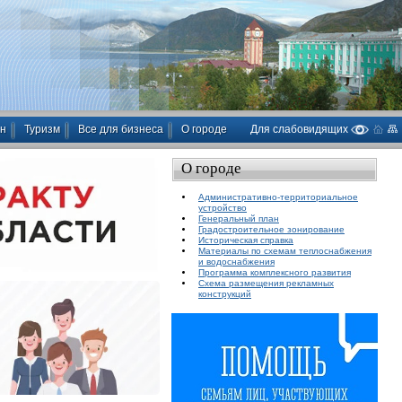
ан
Туризм
Все для бизнеса
О городе
Для слабовидящих
О городе
Административно-территориальное
устройство
Генеральный план
Градостроительное зонирование
Историческая справка
Материалы по схемам теплоснабжения
и водоснабжения
Программа комплексного развития
Схема размещения рекламных
конструкций