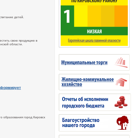
спитание детей.
естить свою продукцию в
нской области.
нформирует
го образования город Кировск