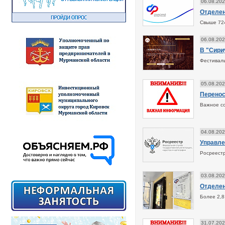
06.08.20
Отделен
Свыше 724
06.08.20
В "Сири
Фестиваль
05.08.20
Перенос
Важное с
04.08.20
Управле
Росреестр
03.08.20
Отделен
Более 2,8
31.07.20