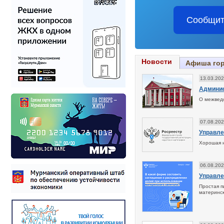
Сообщит
Новости
Афиша го
13.03.20
Админис
О межведо
07.08.20
Управле
Хорошая н
06.08.20
Управле
Простая п
материнск