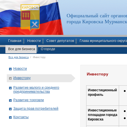
Официальный сайт органов
города Кировска Мурманск
Главная
Новости
Совет депутатов
Глава муниципального округ
Все для бизнеса
О городе
Все для бизнеса
/ Инвестору
Новости
Инвестору
Инвестору
Развитие малого и среднего
Инвестиционный
предпринимательства
профиль
Развитие торговли
Защита прав потребителей
Инвестиционные
площадки города
Контакты
Кировска