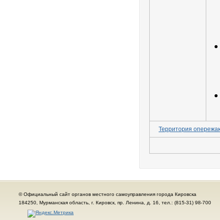
Территория опережаю
© Официальный сайт органов местного самоуправления города Кировска
184250, Мурманская область, г. Кировск, пр. Ленина, д. 16, тел.: (815-31) 98-700