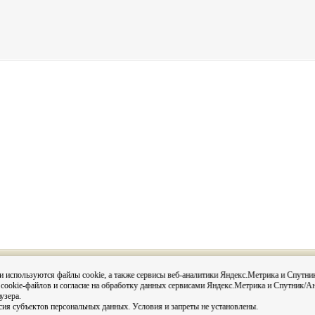
Вся информация на сайте размещена с согласия субъектов
и используются файлы cookie, а также сервисы веб-аналитики Яндекс.Метрика и Спутни
данных в соответствии с 152-ФЗ О персональных данных и
 cookie-файлов и согласие на обработку данных сервисами Яндекс.Метрика и Спутник/А
Постановления администрации города Кировска «О персо
данных в администрации муниципального округа город Кир
узера.
Мурманской области».
сия субъектов персональных данных. Условия и запреты не установлены.
Условия и запреты не установлены.