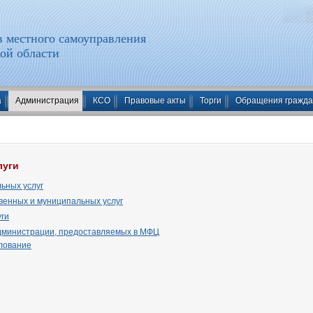
 местного самоуправления
ой области
а
Администрация
КСО
Правовые акты
Торги
Обращения гражд
луги
ьных услуг
венных и муниципальных услуг
ги
Администрации, предоставляемых в МФЦ
лование