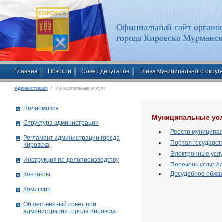
Официальный сайт органов
города Кировска Мурманск
Главная
Новости
Совет депутатов
Глава муниципального округ
Администрация
/ Муниципальные услуги
Полномочия
Муниципальные ус
Структура администрации
Реестр муниципал
Рег­ла­мент ад­ми­нист­ра­ции го­ро­да
Портал государст
Ки­ров­ска
Электронные услу
Инструкция по делопроизводству
Перечень услуг 
Досудебное обжа
Контакты
Комиссии
Общественный совет при
администрации города Кировска