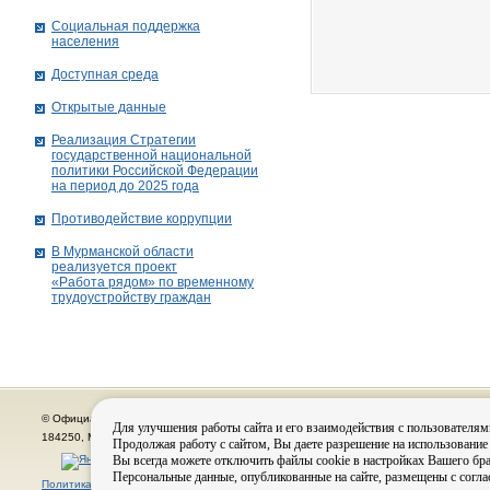
Социальная поддержка
населения
Доступная среда
Открытые данные
Реализация Стратегии
государственной национальной
политики Российской Федерации
на период до 2025 года
Противодействие коррупции
В Мурманской области
реализуется проект
«Работа рядом» по временному
трудоустройству граждан
© Официальный сайт органов местного самоуправления города Кировска
Для улучшения работы сайта и его взаимодействия с пользователям
184250, Мурманская область, г. Кировск, пр. Ленина, д. 16, тел.: (815-31) 98-700
Продолжая работу с сайтом, Вы даете разрешение на использование
Вы всегда можете отключить файлы cookie в настройках Вашего бра
Персональные данные, опубликованные на сайте, размещены с согла
Политика конфиденциальности