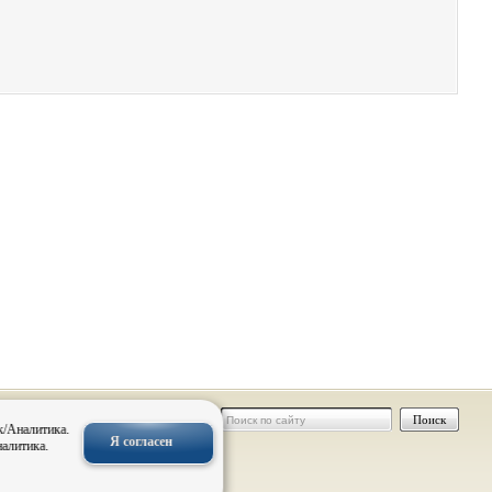
 персональных
к/Аналитика.
Я согласен
налитика.
нальных
овск