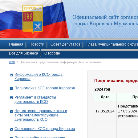
Официальный сайт органов
города Кировска Мурманск
Главная
Новости
Совет депутатов
Глава муниципального округ
Все для бизнеса
О городе
КСО
/ Предписания, представления, информация об их исполнении
Информация о КСО города
Кировска
Предписания, пред
Полномочия КСО города Кировска
2024 год
Дата
Пр
Регламент и стандарты
деятельности КСО
Предста
Нормативно-правовые акты и
17.05.2024
17.05.2
акты регламентирующие
устранени
деятельность КСО
Соглашения КСО города Кировска