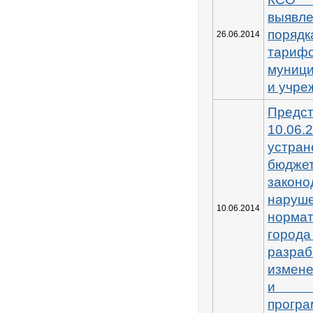
выяв
поря
26.06.2014
тари
муниц
и учре
Пред
10.06
устр
бюджет
закон
нару
10.06.2014
норма
горо
разр
измен
и в
прогр