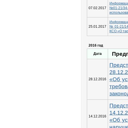
Информаци
07.02.2017
№01-21/34
использов
Информаци
25.01.2017
№01-21/1
КСО «О та
2016 год
Предп
Дата
Предс
28.12.
«Об ус
28.12.2016
требо
законо
Предс
14.12.
14.12.2016
«Об ус
наруш