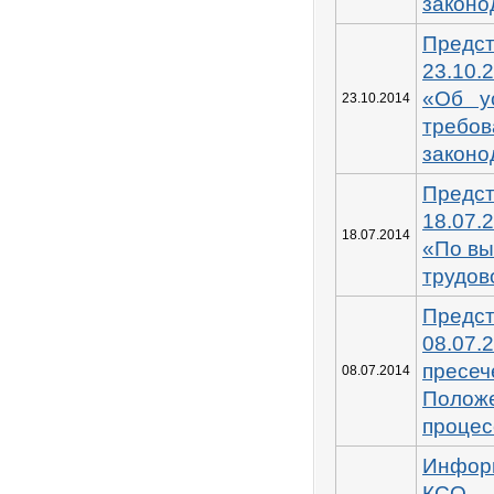
законо
Пред
23.10.
«Об у
23.10.2014
треб
законо
Пред
18.07
18.07.2014
«По в
трудов
Пред
08.07
прес
08.07.2014
Поло
процес
Инфо
КСО 