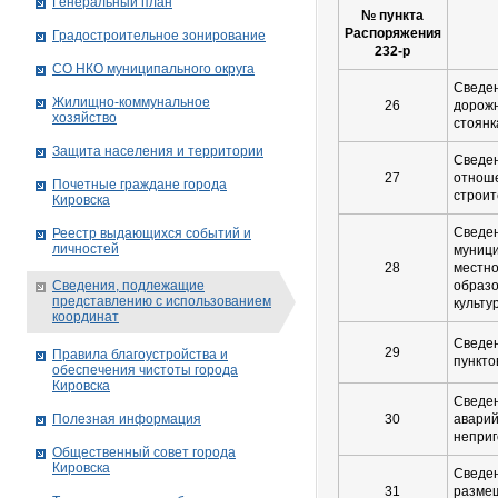
Генеральный план
№ пункта
Распоряжения
Градостроительное зонирование
232-р
СО НКО муниципального округа
Сведен
Жилищно-коммунальное
26
дорожн
хозяйство
стоянк
Защита населения и территории
Сведен
27
отнош
Почетные граждане города
строит
Кировска
Сведен
Реестр выдающихся событий и
личностей
муници
28
местно
Сведения, подлежащие
образо
представлению с использованием
культу
координат
Сведен
29
Правила благоустройства и
пункто
обеспечения чистоты города
Кировска
Сведен
Полезная информация
30
аварий
непри
Общественный совет города
Кировска
Сведен
31
размещ