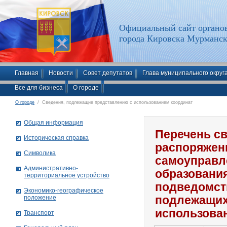
Официальный сайт органов
города Кировска Мурманск
Главная
Новости
Совет депутатов
Глава муниципального округ
Все для бизнеса
О городе
О городе
/ Сведения, подлежащие представлению с использованием координат
Общая информация
Перечень св
Историческая справка
распоряжен
Символика
самоуправл
Административно-
образования
территориальное устройство
подведомст
Экономико-географическое
положение
подлежащих
использова
Транспорт