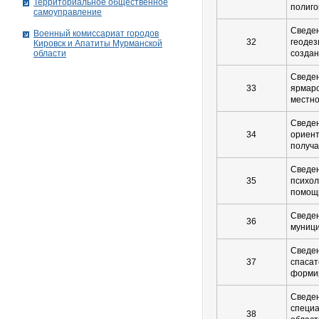
Территориальное общественное
полиго
самоуправление
Сведен
Военный комиссариат городов
32
геодез
Кировск и Апатиты Мурманской
области
создан
Сведен
33
ярмаро
местно
Сведен
34
ориент
получа
Сведен
35
психол
помощ
Сведен
36
муниц
Сведен
37
спасат
форми
Сведен
специа
38