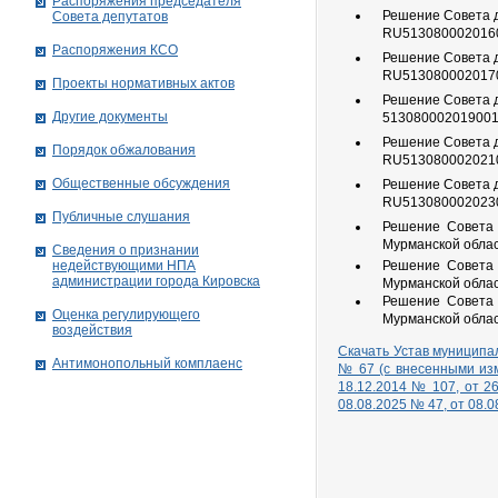
Распоряжения председателя
Решение Совета д
Совета депутатов
RU513080002016
Распоряжения КСО
Решение Совета д
RU513080002017
Проекты нормативных актов
Решение Совета д
Другие документы
51308000201900
Решение Совета д
Порядок обжалования
RU513080002021
Общественные обсуждения
Решение Совета д
RU513080002023
Публичные слушания
Решение Совета 
Мурманской облас
Сведения о признании
недействующими НПА
Решение Совета 
администрации города Кировскa
Мурманской обла
Решение Совета 
Оценка регулирующего
Мурманской обла
воздействия
Скачать Устав муниципа
Антимонопольный комплаенс
№ 67 (с внесенными изм
18.12.2014 № 107, от 26
08.08.2025 № 47, от 08.0