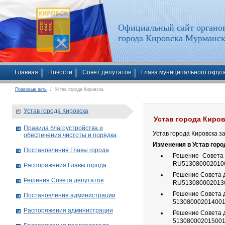
Официальный сайт органов
города Кировска Мурманск
Главная
Новости
Совет депутатов
Глава муниципального округ
Правовые акты
/ Устав города Кировска
Устав города Кировска
Устав города Киро
Правила благоустройства и
Устав города Кировска 
обеспечения чистоты и порядка
Изменения в Устав горо
Постановления Главы города
Решение Совета 
RU513080002010
Распоряжения Главы города
Решение Совета д
Решения Совета депутатов
RU513080002013
Решение Совета д
Постановления администрации
51308000201400
Распоряжения администрации
Решение Совета д
51308000201500