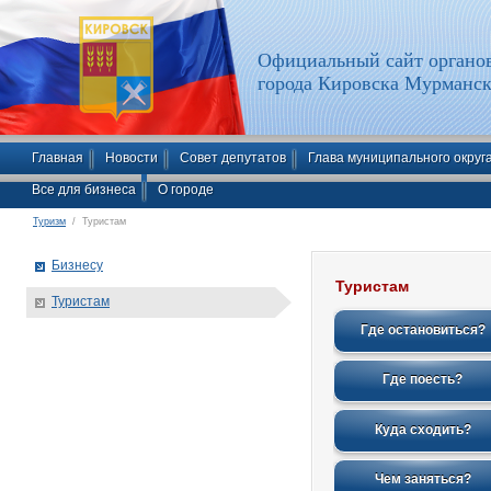
Официальный сайт органов
города Кировска Мурманск
Главная
Новости
Совет депутатов
Глава муниципального округ
Все для бизнеса
О городе
Туризм
/ Туристам
Бизнесу
Туристам
Туристам
Где остановиться?
Где поесть?
Куда сходить?
Чем заняться?