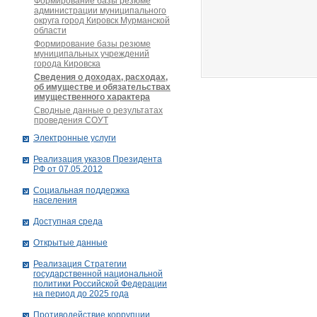
Формирование базы резюме
администрации муниципального
округа город Кировск Мурманской
области
Формирование базы резюме
муниципальных учреждений
города Кировска
Сведения о доходах, расходах,
об имуществе и обязательствах
имущественного характера
Сводные данные о результатах
проведения СОУТ
Электронные услуги
Реализация указов Президента
РФ от 07.05.2012
Социальная поддержка
населения
Доступная среда
Открытые данные
Реализация Стратегии
государственной национальной
политики Российской Федерации
на период до 2025 года
Противодействие коррупции