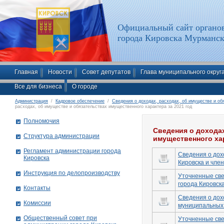
Официальный сайт органов
города Кировска Мурманск
Главная
Новости
Совет депутатов
Глава муниципального округ
Все для бизнеса
О городе
Администрация
/
Кадровое обеспечение
/
Сведения о доходах, расходах, об имуществе и об
расходах, об имуществе и обязательствах имущественного характера за 2021 год
Полномочия
Сведения о доходах
Структура администрации
имущественного хар
Рег­ла­мент ад­ми­нист­ра­ции го­ро­да
Сведения о дох
Ки­ров­ска
Кировска и член
Инструкция по делопроизводству
Уточненные све
города Кировска
Контакты
Сведения о дох
Комиссии
муниципальных 
Общественный совет при
Уточненные све