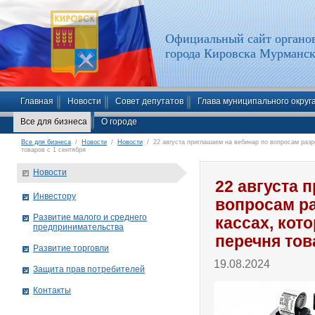
Официальный сайт органов
города Кировска Мурманск
Главная
Новости
Совет депутатов
Глава муниципального округ
Все для бизнеса
О городе
Все для бизнеса
/
Новости
/
Новости
/ 22 августа приглашаем на вебинар по вопросам разр
товаров с 1 сентября
Новости
22 августа 
Инвестору
вопросам р
Развитие малого и среднего
кассах, кот
предпринимательства
перечня тов
Развитие торговли
19.08.2024
Защита прав потребителей
Контакты