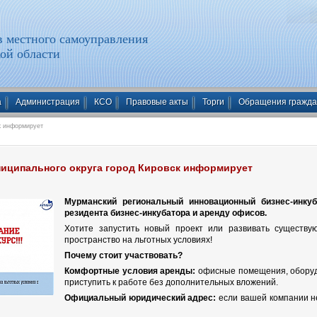
 местного самоуправления
ой области
а
Администрация
КСО
Правовые акты
Торги
Обращения гражд
к информирует
иципального округа город Кировск информирует
Мурманский региональный инновационный бизнес-инкуб
резидента бизнес-инкубатора и аренду офисов.
Хотите запустить новый проект или развивать существу
пространство на льготных условиях!
Почему стоит участвовать?
Комфортные условия аренды:
офисные помещения, оборуд
приступить к работе без дополнительных вложений.
Официальный юридический адрес:
если вашей компании не