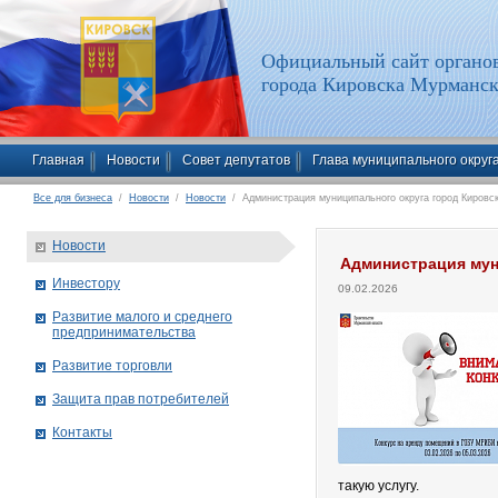
Официальный сайт органов
города Кировска Мурманск
Главная
Новости
Совет депутатов
Глава муниципального округ
Все для бизнеса
/
Новости
/
Новости
/ Администрация муниципального округа город Кировс
Новости
Администрация мун
Инвестору
09.02.2026
Развитие малого и среднего
предпринимательства
Развитие торговли
Защита прав потребителей
Контакты
такую услугу.