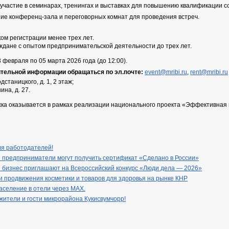
участие в семинарах, тренингах и выставках для повышению квалификации с
ие конференц-зала и переговорных комнат для проведения встреч.
ком регистрации менее трех лет.
дане с опытом предпринимательской деятельности до трех лет.
 февраля по 05 марта 2026 года (до 12:00).
тельной информации обращаться по эл.почте:
event@mribi.ru
,
rent@mribi.ru
одстаницкого, д. 1, 2 этаж;
ина, д. 27.
а оказывается в рамках реализации национального проекта «Эффективная и
ля работодателей!
 предприниматели могут получить сертификат «Сделано в России»
 бизнес приглашают на Всероссийский конкурс «Люди дела — 2026»
 продвижения косметики и товаров для здоровья на рынке КНР
селение в отели через МАХ.
ители и гости микрорайона Кукисвумчорр!