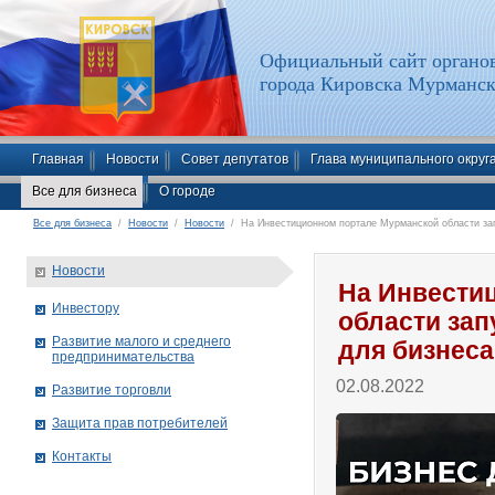
Официальный сайт органов
города Кировска Мурманск
Главная
Новости
Совет депутатов
Глава муниципального округ
Все для бизнеса
О городе
Все для бизнеса
/
Новости
/
Новости
/ На Инвестиционном портале Мурманской области зап
Новости
На Инвести
Инвестору
области за
Развитие малого и среднего
для бизнеса
предпринимательства
02.08.2022
Развитие торговли
Защита прав потребителей
Контакты