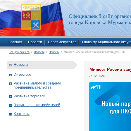
Официальный сайт органов
города Кировска Мурманск
Главная
Новости
Совет депутатов
Глава муниципального округ
Все для бизнеса
/
Новости
/
Новости
/ Минюст России запустил новый портал для НКО
Новости
Минюст России зап
Инвестору
25.12.2024
Развитие малого и среднего
предпринимательства
Развитие торговли
Защита прав потребителей
Контакты