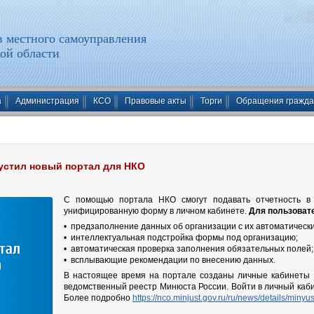
 местного самоуправления
ой области
а
Администрация
КСО
Правовые акты
Торги
Обращения гражд
устил новый портал для НКО
С помощью портала НКО смогут подавать отчетность в 
унифицированную форму в личном кабинете.
Для пользоват
• предзаполнение данных об организации с их автоматическ
• интеллектуальная подстройка формы под организацию;
• автоматическая проверка заполнения обязательных полей;
• всплывающие рекомендации по внесению данных.
В настоящее время на портале созданы личные кабинеты 
ведомственный реестр Минюста России. Войти в личный каби
Более подробно
https://nco.minjust.gov.ru/ru/news/details/miny