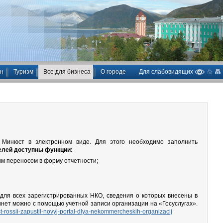
ан
Туризм
Все для бизнеса
О городе
Для слабовидящих
Минюст в электронном виде. Для этого необходимо заполнить
елей доступны функции:
им переносом в форму отчетности;
для всех зарегистрированных НКО, сведения о которых внесены в
нет можно с помощью учетной записи организации на «Госуслугах».
ust-rossii-zapustil-novyj-portal-dlya-nekommercheskih-organizacij