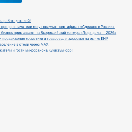
ля работодателей!
 предприниматели могут получить сертификат «Сделано в России»
 бизнес приглашают на Всероссийский конкурс «Люди дела — 2026»
 продвижения косметики и товаров для здоровья на рынке КНР
селение в отели через МАХ.
ители и гости микрорайона Кукисвумчорр!