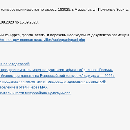
конкурсе принимаются по адресу: 183025, г. Мурманск, ул. Полярные Зори, д.
.08.2023 по 15.09.2023.
ии конкурса, форма заявки и перечень необходимых документов размещен 
://minsoc.gov-murman.ru/activities/work/grant/grant.php
ля работодателей!
 предприниматели могут получить сертификат «Сделано в России»
 бизнес приглашают на Всероссийский конкурс «Люди дела — 2026»
 продвижения косметики и товаров для здоровья на рынке КНР
селение в отели через МАХ.
ители и гости микрорайона Кукисвумчорр!