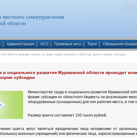
 местного самоуправления
ой области
а
Администрация
КСО
Правовые акты
Торги
Обращения гражд
кой области проводит конкурс на право предоставления в 2023 году гранта в форме субсидии
а и социального развития Мурманской области проводит конк
 форме субсидии
Министерство труда и социального развития Мурманской обла
форме субсидии из областного бюджета на реализацию меро
оборудованные (оснащенные) для них рабочие места, в том 
Размер гранта составляет 150 тысяч рублей.
чение гранта могут являться юридические лица независимо от организ
ипальных) казенных учреждений) или физические лица, зарегистрированные 