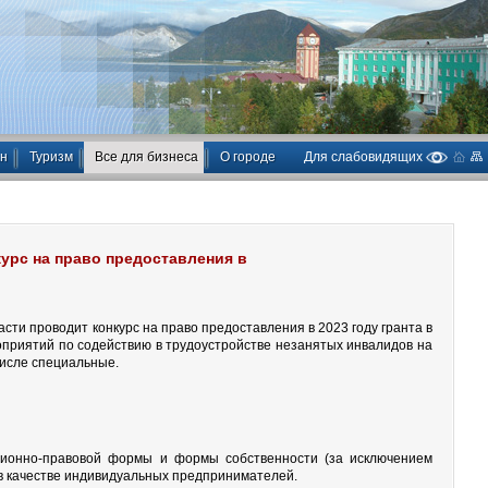
ан
Туризм
Все для бизнеса
О городе
Для слабовидящих
урс на право предоставления в
сти проводит конкурс на право предоставления в 2023 году гранта в
приятий по содействию в трудоустройстве незанятых инвалидов на
числе специальные.
ационно-правовой формы и формы собственности (за исключением
в качестве индивидуальных предпринимателей.