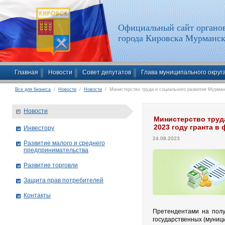
Официальный сайт органов
города Кировска Мурманск
Главная
Новости
Совет депутатов
Глава муниципального округ
Все для бизнеса
/
Новости
/
Новости
/ Министерство труда и социального развития Мурманс
Новости
Министерство труд
2023 году гранта в
Инвестору
24.08.2023
Развитие малого и среднего
предпринимательства
Развитие торговли
Защита прав потребителей
Контакты
Претендентами на полу
государственных (муниц