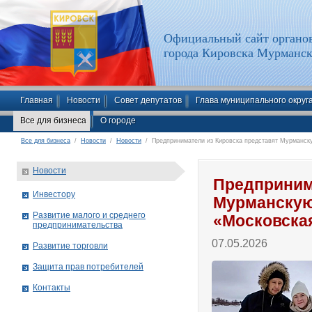
Официальный сайт органов
города Кировска Мурманск
Главная
Новости
Совет депутатов
Глава муниципального округ
Все для бизнеса
О городе
Все для бизнеса
/
Новости
/
Новости
/ Предприниматели из Кировска представят Мурманску
Новости
Предприним
Инвестору
Мурманскую
Развитие малого и среднего
«Московска
предпринимательства
07.05.2026
Развитие торговли
Защита прав потребителей
Контакты