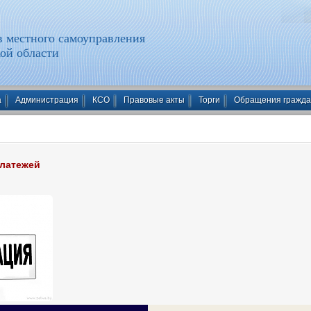
 местного самоуправления
ой области
а
Администрация
КСО
Правовые акты
Торги
Обращения гражд
латежей