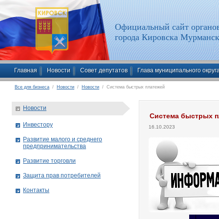
Официальный сайт органов
города Кировска Мурманск
Главная
Новости
Совет депутатов
Глава муниципального округ
Все для бизнеса
/
Новости
/
Новости
/ Система быстрых платежей
Новости
Система быстрых п
Инвестору
16.10.2023
Развитие малого и среднего
предпринимательства
Развитие торговли
Защита прав потребителей
Контакты