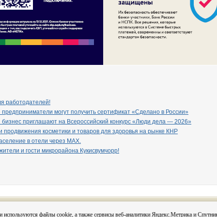
ля работодателей!
 предприниматели могут получить сертификат «Сделано в России»
 бизнес приглашают на Всероссийский конкурс «Люди дела — 2026»
 продвижения косметики и товаров для здоровья на рынке КНР
селение в отели через МАХ.
ители и гости микрорайона Кукисвумчорр!
Вся информация на сайте размещена с согласия субъектов
и используются файлы cookie, а также сервисы веб-аналитики Яндекс.Метрика и Спутни
данных в соответствии с 152-ФЗ О персональных данных и