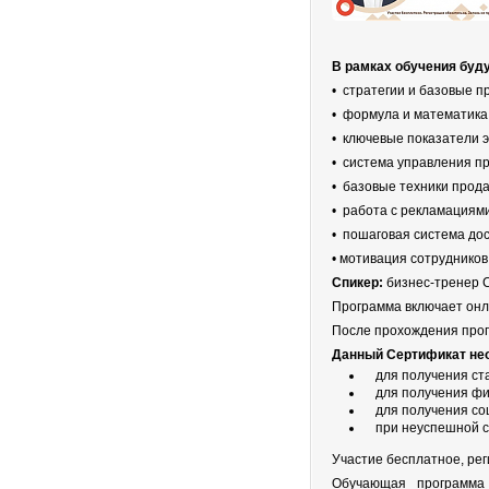
В рамках обучения бу
• стратегии и базовые 
• формула и математик
• ключевые показатели
• система управления 
• базовые техники прод
• работа с рекламация
• пошаговая система д
• мотивация сотруднико
Спикер:
бизнес-тренер 
Программа включает онл
После прохождения про
Данный Сертификат не
для получения ст
для получения фи
для получения со
при неуспешной с
Участие бесплатное, ре
Обучающая программа