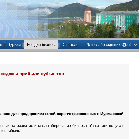
ан
Туризм
Все для бизнеса
О городе
Для слабовидящих
продаж и прибыли субъектов
значено для предпринимателей, зарегистрированных в Мурманской
енный на развитие и масштабирование бизнеса. Участники получат
и и прибыль.