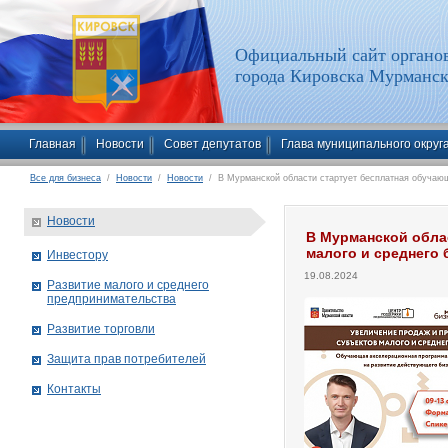
Официальный сайт органов
города Кировска Мурманск
Главная
Новости
Совет депутатов
Глава муниципального округ
Все для бизнеса
/
Новости
/
Новости
/ В Мурманской области стартует бесплатная обучающ
Новости
В Мурманской обла
малого и среднего 
Инвестору
19.08.2024
Развитие малого и среднего
предпринимательства
Развитие торговли
Защита прав потребителей
Контакты