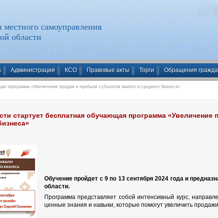
 местного самоуправления
ой области
а
Администрация
КСО
Правовые акты
Торги
Обращения гражд
ая программа «Увеличение продаж и прибыли субъектов малого и среднего бизнеса»
сти стартует бесплатная обучающая программа «Увеличение 
бизнеса»
Обучение пройдет с 9 по 13 сентября 2024 года и предна
области.
Программа представляет собой интенсивный курс, направл
ценные знания и навыки, которые помогут увеличить продаж