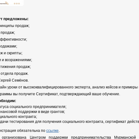
дут предложены:
принципы продаж;
а продаж;
 эффективности;
продажами;
аж и скрипты;
ми и возражениями;
остижения продаж;
в отдела продаж.
Сергей Семёнов.
айн уроки от высококвалифицированного эксперта, анализ кейсов и примеры
граммы вы получите Сертификат, подтверждающий ваше обучение.
обходим:
атуса социального предпринимателя;
нансовой поддержки в виде грантов;
циального контракта;
дачи тестирования для получения социального контракта, сертификат действу
гистрация обязательна по
ссылке
.
 организована Центром поддержки предпринимательства Мурманской 