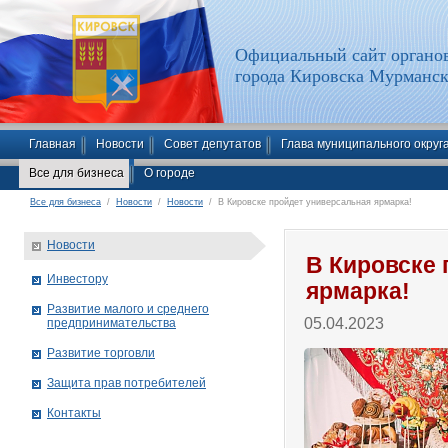
Официальный сайт органов
города Кировска Мурманск
Главная
Новости
Совет депутатов
Глава муниципального округ
Все для бизнеса
О городе
Все для бизнеса
/
Новости
/
Новости
/ В Кировске пройдет универсальная ярмарка!
Новости
В Кировске
Инвестору
ярмарка!
Развитие малого и среднего
05.04.2023
предпринимательства
Развитие торговли
Защита прав потребителей
Контакты