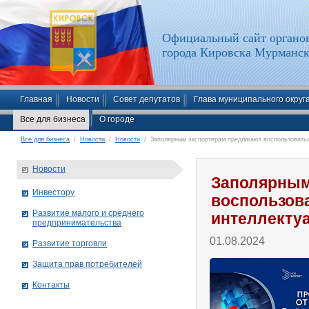
Официальный сайт органов
города Кировска Мурманск
Главная
Новости
Совет депутатов
Глава муниципального округ
Все для бизнеса
О городе
Все для бизнеса
/
Новости
/
Новости
/ Заполярным экспортерам предлагают воспользоватьс
Новости
Заполярным
Инвестору
воспользова
Развитие малого и среднего
интеллекту
предпринимательства
01.08.2024
Развитие торговли
Защита прав потребителей
Контакты