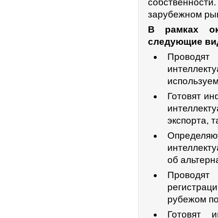
собственности
зарубежном рын
В рамках ок
следующие ви
Проводя
интеллек
используем
Готовят ин
интеллект
экспорта, 
Определяю
интеллект
об альтерн
Проводят
регистрац
рубежом по
Готовят 