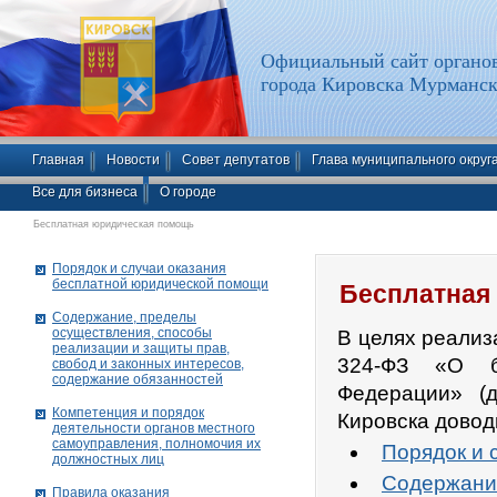
Официальный сайт органов
города Кировска Мурманск
Главная
Новости
Совет депутатов
Глава муниципального округ
Все для бизнеса
О городе
Бесплатная юридическая помощь
Порядок и случаи оказания
бесплатной юридической помощи
Бесплатная
Содержание, пределы
осуществления, способы
В целях реализ
реализации и защиты прав,
324-ФЗ «О б
свобод и законных интересов,
содержание обязанностей
Федерации» (
Компетенция и порядок
Кировска дово
деятельности органов местного
самоуправления, полномочия их
Порядок и 
должностных лиц
Содержани
Правила оказания