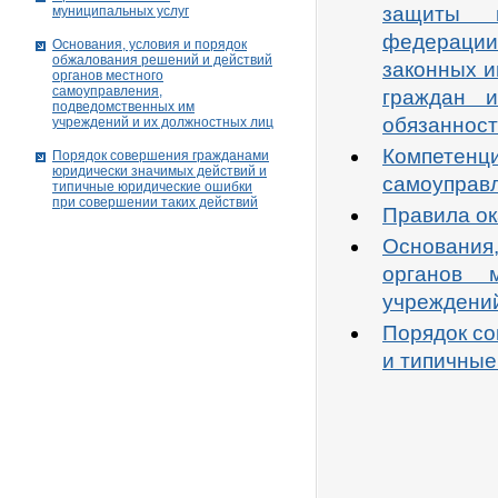
защиты г
муниципальных услуг
федерации 
Основания, условия и порядок
обжалования решений и действий
законных и
органов местного
самоуправления,
граждан 
подведомственных им
обязанност
учреждений и их должностных лиц
Компетен
Порядок совершения гражданами
юридически значимых действий и
самоуправл
типичные юридические ошибки
при совершении таких действий
Правила ок
Основания,
органов 
учреждений
Порядок с
и типичные