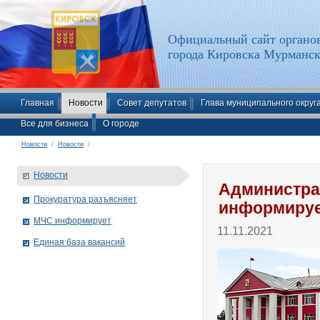
Официальный сайт органов
города Кировска Мурманск
Главная
Новости
Совет депутатов
Глава муниципального округ
Все для бизнеса
О городе
Новости
/
Новости
/
Новости
Администра
Прокуратура разъясняет
информиру
МЧС информирует
11.11.2021
Единая база вакансий