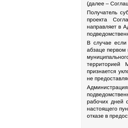
(далее – Согла
Получатель су
проекта Согл
направляет в А
подведомствен
В случае если 
абзаце первом 
муниципально
территорией 
признается ук
не предоставля
Администрац
подведомствен
рабочих дней с
настоящего пун
отказе в предо