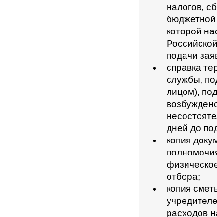
налогов, с
бюджетной 
которой на
Российской
подачи зая
справка те
службы, по
лицом), по
возбуждено
несостояте
дней до по
копия доку
полномочия
физическое
отбора;
копия смет
учредителе
расходов н