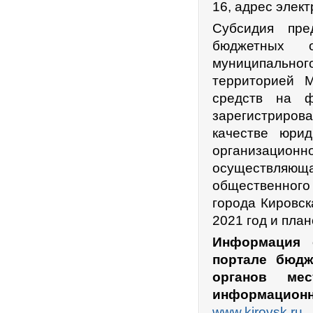
16, адрес элек
Субсидия пре
бюджетных о
муниципально
территорией 
средств на ф
зарегистрирова
качестве юрид
организацион
осуществляю
общественного
города Кировск
2021 год и пла
Информация 
портале бюдж
органов ме
информационно
www.kirovsk.ru
.