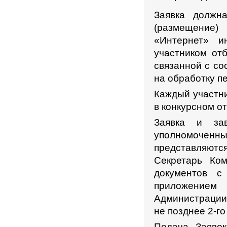
Заявка должн
(размещение)
«Интернет» и
участником от
связанной с со
на обработку п
Каждый участни
в конкурсном о
Заявка и зав
уполномочен
представляют
Секретарь Ком
документов с
приложением
Администрации
не позднее 2-г
Подача Заявок