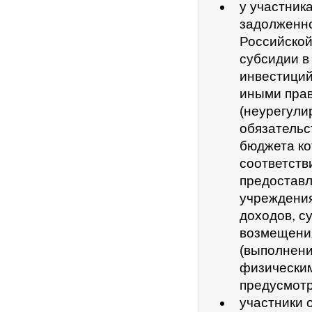
у участник
задолженно
Российской
субсидии в
инвестиций
иными прав
(неурегули
обязательс
бюджета ко
соответств
предостав
учреждения
доходов, с
возмещения
(выполнени
физическим
предусмотр
участники 