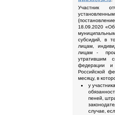
Участник от
установленны
(постановлени
18.09.2020 «О
муниципальны
субсидий, в т
лицам, индив
лицам - произ
утратившим с
федерации и 
Российской фе
месяцу, в кото
у участник
обязанност
пеней, штр
законодате
случае, ес