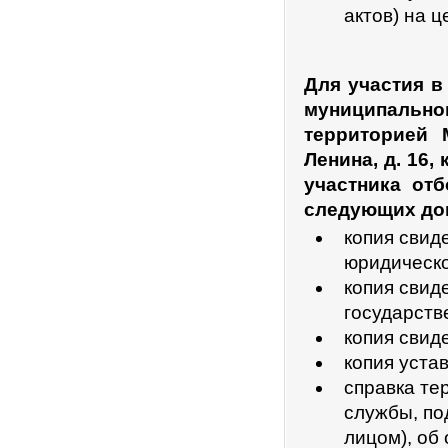
актов) на 
Для участия в
муниципально
территорией 
Ленина, д. 16
участника от
следующих до
копия свид
юридическо
копия свид
государств
копия свид
копия уста
справка те
службы, по
лицом), об