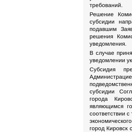
требований.
Решение Комис
субсидии напр
подавшим Зая
решения Коми
уведомления.
В случае приня
уведомлении ук
Субсидия пр
Администрац
подведомствен
субсидии Сог
города Киров
являющимся го
соответствии с
экономическог
город Кировск 