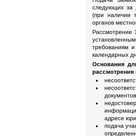
следующих за 
(при наличии 
органов местно
Рассмотрение З
установленны
требованиям и
календарных дн
Основания дл
рассмотрения 
несоответс
несоответс
документов
недостовер
информации
адресе юри
подача уча
определенн