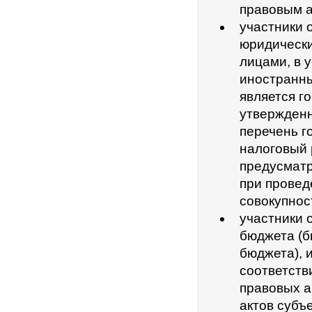
правовым а
участники 
юридически
лицами, в 
иностранны
является г
утвержден
перечень г
налоговый 
предусмат
при провед
совокупнос
участники 
бюджета (б
бюджета), 
соответств
правовых а
актов субъ