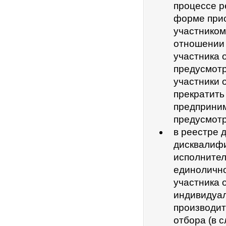
процессе р
форме прис
участником
отношении 
участника 
предусмотр
участники 
прекратить
предприним
предусмотр
в реестре 
дисквалифи
исполнител
единолично
участника 
индивидуал
производит
отбора (в 