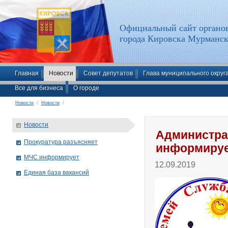
Официальный сайт органов
города Кировска Мурманск
Главная
Новости
Совет депутатов
Глава муниципального округ
Все для бизнеса
О городе
Новости
/
Новости
/
Новости
Администра
Прокуратура разъясняет
информиру
МЧС информирует
12.09.2019
Единая база вакансий