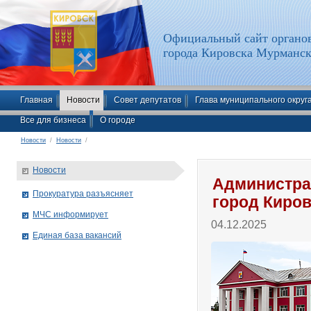
Официальный сайт органов
города Кировска Мурманск
Главная
Новости
Совет депутатов
Глава муниципального округ
Все для бизнеса
О городе
Новости
/
Новости
/
Новости
Администра
Прокуратура разъясняет
город Киро
МЧС информирует
04.12.2025
Единая база вакансий