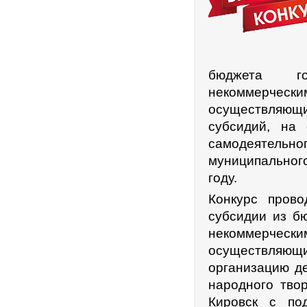
бюджета го
некоммерче
осуществляющ
субсидий, на
самодеятель
муниципальног
году.
Конкурс прово
субсидии из б
некоммерче
осуществляющи
организацию д
народного тво
Кировск с по