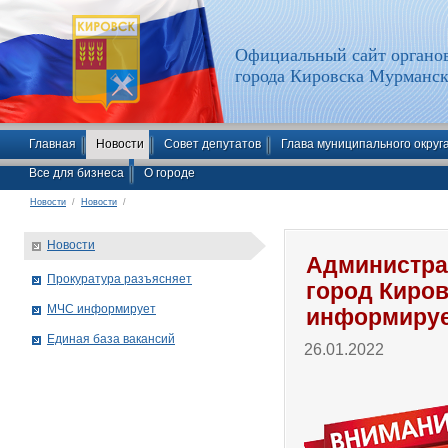
Официальный сайт органов
города Кировска Мурманск
Главная
Новости
Совет депутатов
Глава муниципального округ
Все для бизнеса
О городе
Новости
/
Новости
/
Новости
Администра
Прокуратура разъясняет
город Киро
МЧС информирует
информиру
Единая база вакансий
26.01.2022