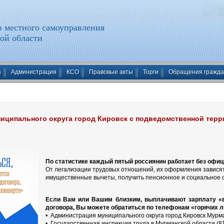
 местного самоуправления
ой области
а
Администрация
КСО
Правовые акты
Торги
Обращения гражд
иципального округа город Кировск с подведомственной тер
По статистике каждый пятый россиянин работает без офи
От легализации трудовых отношений, их оформления зависят
имущественные вычеты, получить пенсионное и социальное 
Если Вам или Вашим близким, выплачивают зарплату «в 
договора, Вы можете обратиться по телефонам «горячих л
• Администрация муниципального округа город Кировск Мурма
• Государственная инспекция труда в Мурманской области (81