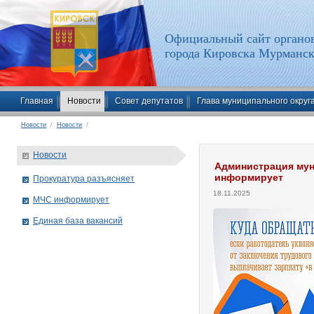
Официальный сайт органов
города Кировска Мурманск
Главная
Новости
Совет депутатов
Глава муниципального округ
Новости
/
Новости
/
Новости
Администрация мун
информирует
Прокуратура разъясняет
18.11.2025
МЧС информирует
Единая база вакансий