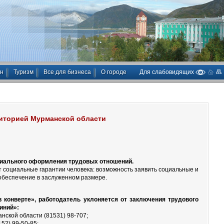
ан
Туризм
Все для бизнеса
О городе
Для слабовидящих
риторией Мурманской области
циального оформления трудовых отношений.
 социальные гарантии человека: возможность заявить социальные и
обеспечение в заслуженном размере.
конверте», работодатель уклоняется от заключения трудового
иний»:
нской области (81531) 98-707;
52) 99-50-85;