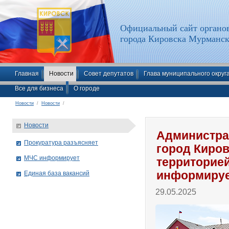
Официальный сайт органов
города Кировска Мурманск
Главная
Новости
Совет депутатов
Глава муниципального округ
Все для бизнеса
О городе
Новости
/
Новости
/
Новости
Администра
Прокуратура разъясняет
город Киро
МЧС информирует
территорие
информиру
Единая база вакансий
29.05.2025