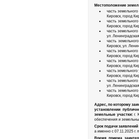
Местоположение земель
часть земельного
Кировск, город Ки
часть земельного
Кировск, город Ки
часть земельного
ул. Ленинградска
часть земельного
Кировск, ул. Лени
часть земельного
Кировск, город Ки
часть земельного
Кировск, город Ки
часть земельного
Кировск, город Ки
часть земельного
ул. Ленинградска
часть земельного
Кировск, город К
Адрес, по которому за
установлении публичн
земельные участки:
г. 
обеспечения и земельных
Срок подачи заявлений 
а именно с 07.11.2025 г. п
Время приема заинтер