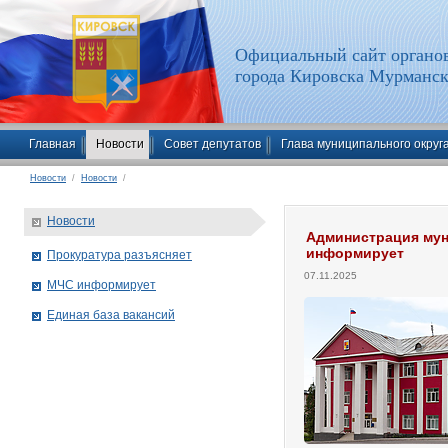
Официальный сайт органов
города Кировска Мурманск
Главная
Новости
Совет депутатов
Глава муниципального округ
Новости
/
Новости
/
Новости
Администрация мун
информирует
Прокуратура разъясняет
07.11.2025
МЧС информирует
Единая база вакансий