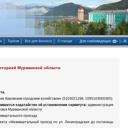
ан
Туризм
Все для бизнеса
О городе
Для слабовидящих
риторией Мурманской области
та.
ие Кировским городским хозяйством» (5103021298, 1095103000365).
ивается ходатайство об установлении сервитута:
администрация
ровск Мурманской области
квартального проезда
кта «Межквартальный проезд по ул. Ленинградская до гостиницы