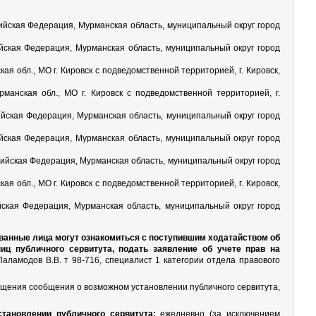
сийская Федерация, Мурманская область, муниципальный округ город
ийская Федерация, Мурманская область, муниципальный округ город
я обл., МО г. Кировск с подведомственной территорией, г. Кировск,
манская обл., МО г. Кировск с подведомственной территорией, г.
ийская Федерация, Мурманская область, муниципальный округ город
ийская Федерация, Мурманская область, муниципальный округ город
сийская Федерация, Мурманская область, муниципальный округ город
я обл., МО г. Кировск с подведомственной территорией, г. Кировск,
йская Федерация, Мурманская область, муниципальный округ город
ованные лица могут ознакомиться с поступившим ходатайством об
иц публичного сервитута, подать заявление об учете прав на
 Паламодов В.В. т 98-716, специалист 1 категории отдела правового
ещения сообщения о возможном установлении публичного сервитута,
тановлении публичного сервитута:
ежедневно (за исключением