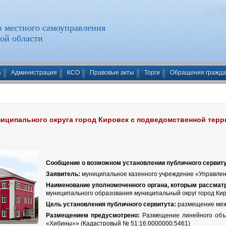
 местного самоуправления
ой области
а
Администрация
КСО
Правовые акты
Торги
Обращения гражд
иципального округа город Кировск с подведомственной тер
Сообщение о возможном установлении публичного сервиту
Заявитель:
муниципальное казенного учреждение «Управлен
Наименование уполномоченного органа, которым рассматр
муниципального образования муниципальный округ город Ки
Цель установления публичного сервитута:
размещение меж
Размещением предусмотрено:
Размещение линейного объе
«Хибины»» (Кадастровый № 51:16:0000000:5461)