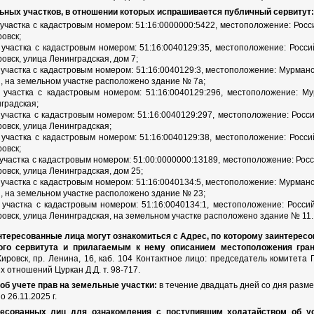
ных участков, в отношении которых испрашивается публичный сервитут:
 участка с кадастровым номером: 51:16:0000000:5422, местоположение: Рос
ровск;
 участка с кадастровым номером: 51:16:0040129:35, местоположение: Росс
ровск, улица Ленинградская, дом 7;
 участка с кадастровым номером: 51:16:0040129:3, местоположение: Мурманска
я, на земельном участке расположено здание № 7а;
 участка с кадастровым номером: 51:16:0040129:296, местоположение: Мур
нградская;
 участка с кадастровым номером: 51:16:0040129:297, местоположение: Росс
ровск, улица Ленинградская;
 участка с кадастровым номером: 51:16:0040129:38, местоположение: Росс
ровск;
 участка с кадастровым номером: 51:00:0000000:13189, местоположение: Рос
ровск, улица Ленинградская, дом 25;
 участка с кадастровым номером: 51:16:0040134:5, местоположение: Мурманска
я, на земельном участке расположено здание № 23;
 участка с кадастровым номером: 51:16:0040134:1, местоположение: Росси
ировск, улица Ленинградская, на земельном участке расположено здание № 11.
интересованные лица могут ознакомиться с Адрес, по которому заинтерес
ого сервитута и прилагаемым к нему описанием местоположения гран
Кировск, пр. Ленина, 16, каб. 104 Контактное лицо: председатель комитета
 отношений Цуркан Д.Д. т. 98-717.
об учете прав на земельные участки:
в течение двадцать дней со дня разм
о 26.11.2025 г.
есованных лиц для ознакомления с поступившим ходатайством об ус