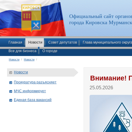
Официальный сайт органов
города Кировска Мурманск
Главная
Новости
Совет депутатов
Глава муниципального округ
Все для бизнеса
О городе
Новости
/
Новости
/
Новости
Внимание! 
Прокуратура разъясняет
25.05.2026
МЧС информирует
Единая база вакансий