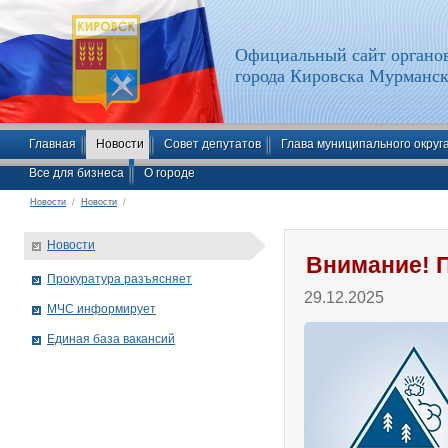
Официальный сайт органов
города Кировска Мурманск
Главная
Новости
Совет депутатов
Глава муниципального округ
Все для бизнеса
О городе
Новости
/
Новости
/
Новости
Внимание! 
Прокуратура разъясняет
29.12.2025
МЧС информирует
Единая база вакансий