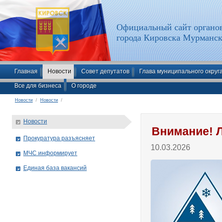
Официальный сайт органов
города Кировска Мурманск
Главная
Новости
Совет депутатов
Глава муниципального округ
Все для бизнеса
О городе
Новости
/
Новости
/
Новости
Внимание! 
Прокуратура разъясняет
10.03.2026
МЧС информирует
Единая база вакансий