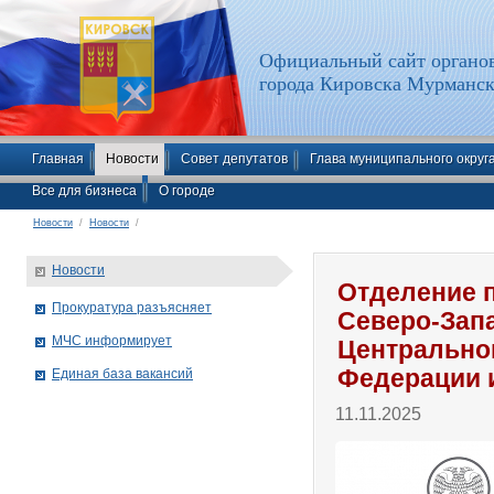
Официальный сайт органов
города Кировска Мурманск
Главная
Новости
Совет депутатов
Глава муниципального округ
Все для бизнеса
О городе
Новости
/
Новости
/
Новости
Отделение 
Прокуратура разъясняет
Северо-Зап
МЧС информирует
Центрально
Федерации 
Единая база вакансий
11.11.2025