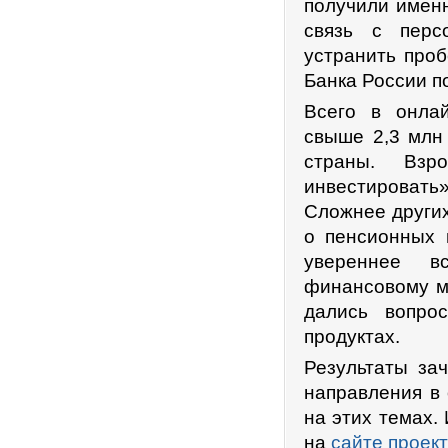
получили именн
связь с перс
устранить про
Банка России п
Всего в онлай
свыше 2,3 млн
страны. Вз
инвестировать
Сложнее других
о пенсионных 
увереннее в
финансовому м
дались вопро
продуктах.
Результаты за
направления в
на этих темах.
на
сайте проек