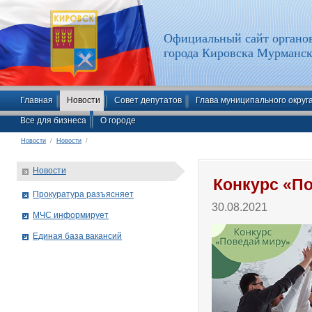
Официальный сайт органов
города Кировска Мурманск
Главная
Новости
Совет депутатов
Глава муниципального округ
Все для бизнеса
О городе
Новости
/
Новости
/
Новости
Конкурс «П
Прокуратура разъясняет
30.08.2021
МЧС информирует
Единая база вакансий