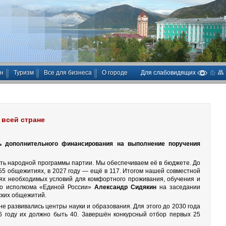
ан
Туризм
Все для бизнеса
О городе
Для слабовидящих
 всей стране
ь дополнительного финансирования на выполнение поручения
ть народной программы партии. Мы обеспечиваем её в бюджете. До
55 общежитиях, в 2027 году — ещё в 117. Итогом нашей совместной
ях необходимых условий для комфортного проживания, обучения и
го исполкома «Единой России»
Александр Сидякин
на заседании
ских общежитий.
не развивались центры науки и образования. Для этого до 2030 года
36 году их должно быть 40. Завершён конкурсный отбор первых 25