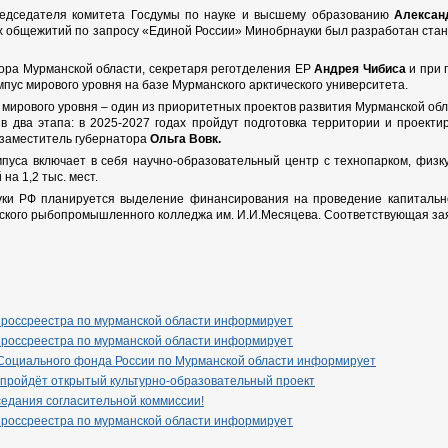
едседателя комитета Госдумы по науке и высшему образованию
Алексан
х общежитий по запросу «Единой России» Минобрнауки был разработан ст
ора Мурманской области, секретаря реготделения ЕР
Андрея Чибиса
и при 
пус мирового уровня на базе Мурманского арктического университета.
мирового уровня – один из приоритетных проектов развития Мурманской обл
 два этапа: в 2025-2027 годах пройдут подготовка территории и проект
 заместитель губернатора
Ольга Вовк.
пуса включает в себя научно-образовательный центр с технопарком, физку
на 1,2 тыс. мест.
уки РФ планируется выделение финансирования на проведение капитально
ского рыбопромышленного колледжа им. И.И.Месяцева. Соответствующая заяв
 россреестра по мурманской области информирует
 россреестра по мурманской области информирует
Социального фонда России по Мурманской области информирует
 пройдёт открытый культурно-образовательный проект
едания согласительной коммиссии!
 россреестра по мурманской области информирует