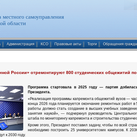
 местного самоуправления
ой области
а
Администрация
КСО
Правовые акты
Торги
Обращения гражд
иной России» отремонтируют 800 студенческих общежитий по
Программа стартовала в 2025 году — партия добилас
Президента.
«Реализация программы капремонта общежитий вузов — час
конца 2026 года планируется окончание ремонтных работ в 
работы должно стать создание в высших учебных заведени
занятия наукой», — подчеркнул руководитель Центрально
штаба по мониторингу капремонта и строительства студенче
Кроме этого, Президент поставил задачу, чтобы по всей стра
необходимо построить 25 университетских кампусов. К 20
ут к 2030 году.