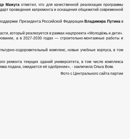
др Мажуга
отметил, что для качественной реализации программы
андарт проведения капремонта и оснащения общежитий современной
поддержке Президента Российской Федерации
Владимира Путина
в
асти, который реализуется в рамках нацпроекта «Молодёжь и дети».
ирование, а в 2027-2030 годах — строительно-монтажные работы и
льтурно-оздоровительный комплекс, новые учебные корпуса, в том
го ремонта текущих зданий университета, в том числе комплекса
ка подана, ожидается её одобрение», - заключила Ольга Вовк.
Фото с Центрального сайта партии