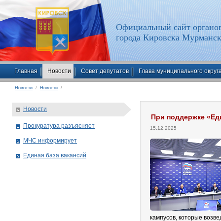
Официальный сайт органов
города Кировска Мурманск
Главная
Новости
Совет депутатов
Глава муниципального округ
Новости
/
Новости
/
Новости
При поддержке «Ед
Прокуратура разъясняет
15.12.2025
МЧС информирует
Единая база вакансий
кампусов, которые возвед