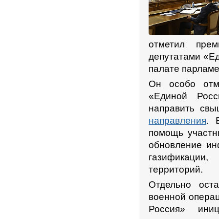
отметил пре
депутатами «Ед
палате парламе
Он особо отм
«Единой Росс
направить св
направления
. 
помощь участн
обновление ин
газификации,
территорий.
Отдельно ост
военной операц
Россия» ини