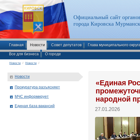
Официальный сайт органов
города Кировска Мурманск
Главная
Новости
Совет депутатов
Глава муниципального округ
Все для бизнеса
О городе
Новости
/
Новости
/
Новости
«Единая Ро
Прокуратура разъясняет
промежуточ
МЧС информирует
народной п
Единая база вакансий
27.01.2026