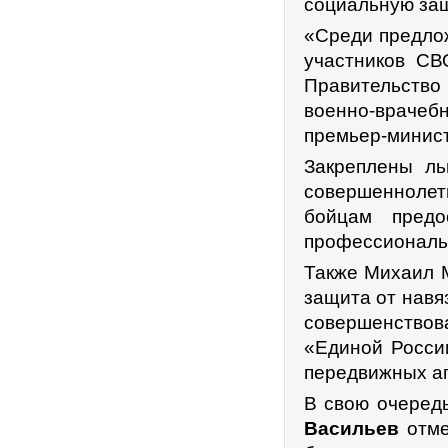
социальную защ
«Среди предлож
участников СВ
Правительство 
военно-враче
премьер-минист
Закреплены ль
совершеннолет
бойцам предо
профессиональн
Также Михаил М
защита от навя
совершенствова
«Единой Росси
передвижных ап
В свою очеред
Васильев
отме