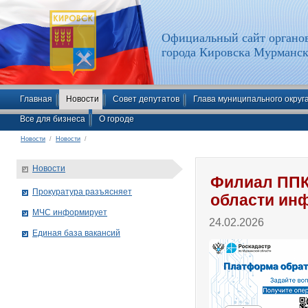
Официальный сайт органов
города Кировска Мурманск
Главная
Новости
Совет депутатов
Глава муниципального округ
Все для бизнеса
О городе
Новости
/
Новости
/
Новости
Филиал ППК
Прокуратура разъясняет
области ин
МЧС информирует
24.02.2026
Единая база вакансий