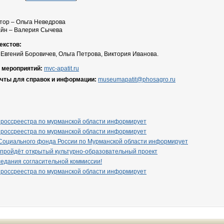
атор – Ольга Неведрова
айн – Валерия Сычева
екстов:
 Евгений Боровичев, Ольга Петрова, Виктория Иванова.
 мероприятий:
mvc-apatit.ru
очты для справок и информации:
museumapatit@phosagro.ru
 россреестра по мурманской области информирует
 россреестра по мурманской области информирует
Социального фонда России по Мурманской области информирует
 пройдёт открытый культурно-образовательный проект
едания согласительной коммиссии!
 россреестра по мурманской области информирует