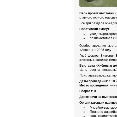
Весь проект выставки 
главного горного массив
Все три раздела объеди
Посетители смогут:
увидеть фотограф
познакомиться с 
Особое звучание выста
«Апатит» в 2025 году.
Глеб Щеглов, Виктория 
животных, загадках мин
Выставка «Хибины в д
Цель проекта - показать
Приглашаем всех желающ
Даты проведения:
с 10 
Место проведения:
улич
Возраст:
0+
До встречи на выставке
Организаторы и партне
Музейно-выставоч
Полярно-альпийски
Парк «Таинственн