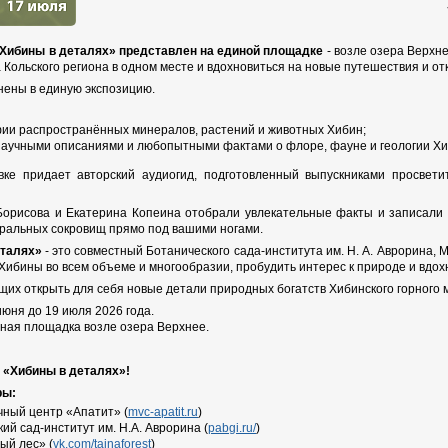
«Хибины в деталях» представлен на единой площадке
- возле озера Верхн
а Кольского региона в одном месте и вдохновиться на новые путешествия и от
нены в единую экспозицию.
ии распространённых минералов, растений и животных Хибин;
научными описаниями и любопытными фактами о флоре, фауне и геологии Хи
вке придает авторский аудиогид, подготовленный выпускниками просвет
Борисова и Екатерина Копеина отобрали увлекательные факты и записали 
еральных сокровищ прямо под вашими ногами.
еталях»
- это совместный Ботанического сада-института им. Н. А. Аврорина,
 Хибины во всем объеме и многообразии, пробудить интерес к природе и вдо
их открыть для себя новые детали природных богатств Хибинского горного 
июня до 19 июля 2026 года.
ная площадка возле озера Верхнее.
 «Хибины в деталях»!
ры:
ный центр «Апатит» (
mvc-apatit.ru
)
й сад-институт им. Н.А. Аврорина (
pabgi.ru/
)
ый лес» (
vk.com/tainaforest
)