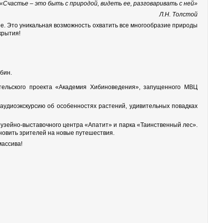
«Счастье – это быть с природой, видеть ее, разговаривать с ней»
Л.Н. Толстой
ее. Это уникальная возможность охватить все многообразие природы
крытия!
бин.
ительского проекта «Академия Хибиноведения», запущенного МВЦ
аудиоэкскурсию об особенностях растений, удивительных повадках
 Музейно-выставочного центра «Апатит» и парка «Таинственный лес».
хновить зрителей на новые путешествия.
массива!