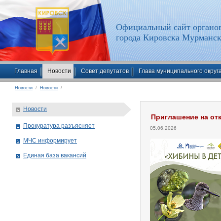
Официальный сайт органов
города Кировска Мурманск
Главная
Новости
Совет депутатов
Глава муниципального округ
Новости
/
Новости
/
Новости
Приглашение на отк
Прокуратура разъясняет
05.06.2026
МЧС информирует
Единая база вакансий