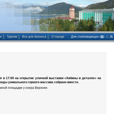
ан
Туризм
Все для бизнеса
О городе
Для слабовидящих
 в 17:00 на открытие уличной выставки «Хибины в деталях» на
роды уникального горного массива собрано вместе.
иной площадке у озера Верхнее.