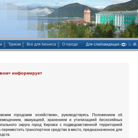
ан
Туризм
Все для бизнеса
О городе
Для слабовидящих
твом» информирует
вским городским хозяйством», руководствуясь Положением об
емещением, эвакуацией, хранением и утилизацией бесхозяйных
пального округа город Кировск с подведомственной территорией
а переместить транспортное средство в место, предназначенное для
едств.