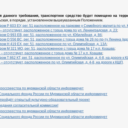
 данного требования, транспортное средство будет помещено на терр
льская, в порядке, установленном вышеуказанным Положением.
мером Р 603 ЕУ, рег. 51 расположенное на парковке у Семейного магнита по ул. 
р – отсутствует, расположенное с торца дома по ул. Ленинградская, д. 23
;
мером О 993 ЕВ, рег. 51, расположенное по ул. Юбилейная, д. 8б
;
мером О 556 ВС, рег. 51, расположенное с торца дома № 26 по пр-ту Ленина (
мером Н 419 ЕХ, рег. 51, расположенное по ул. Олимпийская, д. 13А
;
мером М 321 МО, рег. 51, расположенное с торца дома № 17 н.п. Коашва
;
р – отсутствует, расположенное с торца дома № 17 н.п. Коашва
;
ером Т 862 КТ, рег. 51, расположенное по ул. Олимпийская, д. 4-8, на дороге к 
р – отсутствует, расположенное по ул. Олимпийская, д. 4-8, на дороге к КШП
.
 россреестра по мурманской области информирует
Социального фонда России по Мурманской области информирует
 пройдёт открытый культурно-образовательный проект
едания согласительной коммиссии!
 россреестра по мурманской области информирует
Социального фонда России по Мурманской области информирует