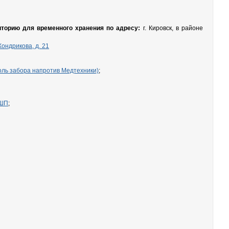
иторию для временного хранения по адресу:
г. Кировск, в районе
Кондрикова, д. 21
вдоль забора напротив Медтехники)
;
КШП
;