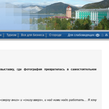
ан
Туризм
Все для бизнеса
О городе
Для слабовидящих
выставку, где фотография превратилась в самостоятельное
верху вниз» и «снизу вверх», и над ними надо работать… Я хочу