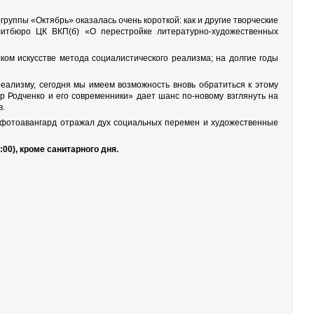
руппы «Октябрь» оказалась очень короткой: как и другие творческие
литбюро ЦК ВКП(б) «О перестройке литературно‑художественных
ом искусстве метода социалистического реализма; на долгие годы
еализму, сегодня мы имеем возможность вновь обратиться к этому
р Родченко и его современники» дает шанс по-новому взглянуть на
в.
ак фотоавангард отражал дух социальных перемен и художественные
:00), кроме санитарного дня.