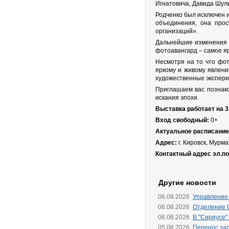
Игнатовича, Давида Шуль
Родченко был исключен и
объединения, она прос
организаций».
Дальнейшие изменения в
фотоавангард – самое яр
Несмотря на то что фот
яркому и живому явлени
художественные экспери
Приглашаем вас познако
искания эпохи.
Выставка работает на 3 
Вход свободный:
0+
Актуальное расписание
Адрес:
г. Кировск, Мурма
Контактный адрес эл.п
Другие новости
06.08.2026
Управление
06.08.2026
Отделение 
06.08.2026
В "Сириусе"
05.08.2026
Перенос зас