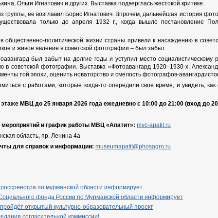
кина, Ольги Игнатович и других. Выставка подверглась жестокой критике.
з группы, ее возглавил Борис Игнатович. Впрочем, дальнейшая история фотог
уществовала только до апреля 1932 г., когда вышло постановление По
 общественно-политической жизни страны привели к насаждению в советск
кое и живое явление в советской фотографии – был забыт.
оавангард был забыт на долгие годы и уступил место социалистическому р
ю в советской фотографии. Выставка «Фотоавангард 1920–1930-х. Александ
менты той эпохи, оценить новаторство и смелость фотографов-авангардисто
миться с работами, которые когда-то опередили свое время, и увидеть, к
этаже МВЦ до 25 января 2026 года ежедневно с 10:00 до 21:00 (вход до 20
 мероприятий и график работы МВЦ «Апатит»:
mvc-apatit.ru
нская область, пр. Ленина 4а
очты для справок и информации:
museumapatit@phosagro.ru
 россреестра по мурманской области информирует
Социального фонда России по Мурманской области информирует
 пройдёт открытый культурно-образовательный проект
едания согласительной коммиссии!