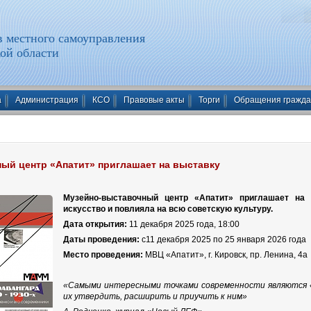
 местного самоуправления
ой области
а
Администрация
КСО
Правовые акты
Торги
Обращения гражд
ый центр «Апатит» приглашает на выставку
Музейно-выставочный центр «Апатит»
приглашает на 
искусство и повлияла на всю советскую культуру.
Дата открытия:
11 декабря 2025 года, 18:00
Даты проведения:
с11 декабря 2025 по 25 января 2026 года
Место проведения:
МВЦ «Апатит», г. Кировск, пр. Ленина, 4а
«Самыми интересными точками современности являются «с
их утвердить, расширить и приучить к ним»