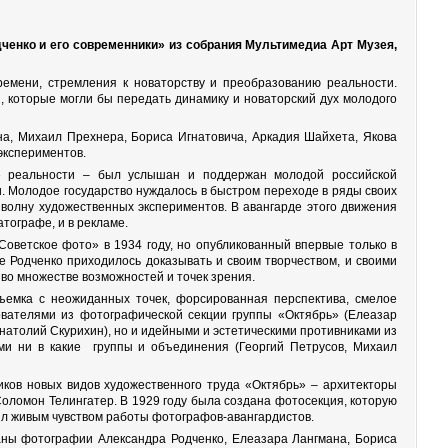
ченко и его современники» из собрания Мультимедиа Арт Музея,
емени, стремления к новаторству и преобразованию реальности.
, которые могли бы передать динамику и новаторский дух молодого
на, Михаил Прехнера, Бориса Игнатовича, Аркадия Шайхета, Якова
экспериментов.
ие реальности – был услышан и поддержан молодой российской
. Молодое государство нуждалось в быстром переходе в ряды своих
волну художественных экспериментов. В авангарде этого движения
тографе, и в рекламе.
Советское фото» в 1934 году, но опубликованный впервые только в
 Родченко приходилось доказывать и своим творчеством, и своими
во множестве возможностей и точек зрения.
емка с неожиданных точек, форсированная перспектива, смелое
ователями из фотографической секции группы «Октябрь» (Елеазар
натолий Скурихин), но и идейными и эстетическими противниками из
ми ни в какие группы и объединения (Георгий Петрусов, Михаил
ков новых видов художественного труда «Октябрь» – архитекторы
Соломон Телингатер. В 1929 году была создана фотосекция, которую
ял живым чувством работы фотографов-авангардистов.
заны фотографии Александра Родченко, Елеазара Лангмана, Бориса