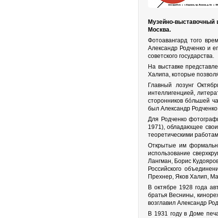
Музейно-выставочный ц
Москва.
Фотоавангард того вре
Александр Родченко и е
советского государства.
На выставке представле
Халипа, которые позвол
Главный лозунг Октяб
интеллигенцией, литера
сторонников бóльшей ча
был Александр Родченко 
Для Родченко фотографи
1971), обладающее свои
теоретическими работам
Открытые им формальны
использование сверхкр
Лангман, Борис Кудояров
Российского объединен
Прехнер, Яков Халип, Ма
В октябре 1928 года а
братья Веснины, киноре
возглавил Александр Ро
В 1931 году в Доме печ