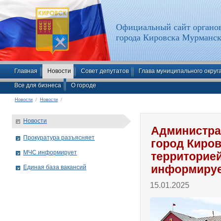
Официальный сайт органов
города Кировска Мурманск
Главная
Новости
Совет депутатов
Глава муниципального округ
Все для бизнеса
О городе
Новости
/
Новости
/
Новости
Администра
Прокуратура разъясняет
город Киро
МЧС информирует
территорие
информиру
Единая база вакансий
15.01.2025