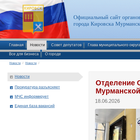
Официальный сайт органов
города Кировска Мурманск
Главная
Новости
Совет депутатов
Глава муниципального округ
Все для бизнеса
О городе
Новости
/
Новости
/
Новости
Отделение 
Прокуратура разъясняет
Мурманской
МЧС информирует
18.06.2026
Единая база вакансий