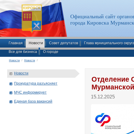
Официальный сайт органов
города Кировска Мурманск
Главная
Новости
Совет депутатов
Глава муниципального округ
Все для бизнеса
О городе
Новости
/
Новости
/
Новости
Отделение 
Прокуратура разъясняет
Мурманской
МЧС информирует
15.12.2025
Единая база вакансий