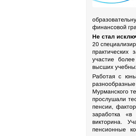
образовательн
финансовой гр
Не стал исклю
20 специализир
практических 
участие более
высших учебны
Работая с юны
разнообразны
Мурманского те
прослушали те
пенсии, факто
заработка «в
викторина. У
пенсионные к