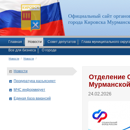
Официальный сайт органов
города Кировска Мурманск
Главная
Новости
Совет депутатов
Глава муниципального округ
Все для бизнеса
О городе
Новости
/
Новости
/
Новости
Отделение 
Прокуратура разъясняет
Мурманской
МЧС информирует
24.02.2026
Единая база вакансий