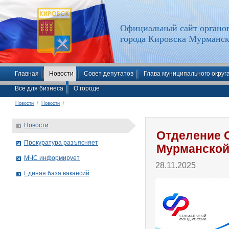
Официальный сайт органов
города Кировска Мурманск
Главная
Новости
Совет депутатов
Глава муниципального округ
Все для бизнеса
О городе
Новости
/
Новости
/
Новости
Отделение 
Прокуратура разъясняет
Мурманской
МЧС информирует
28.11.2025
Единая база вакансий