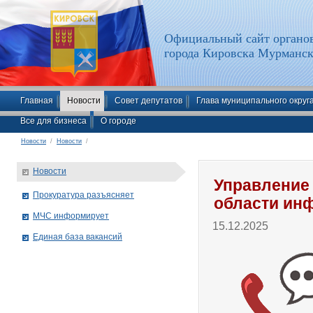
Официальный сайт органов
города Кировска Мурманск
Главная
Новости
Совет депутатов
Глава муниципального округ
Все для бизнеса
О городе
Новости
/
Новости
/
Новости
Управление
Прокуратура разъясняет
области ин
МЧС информирует
15.12.2025
Единая база вакансий