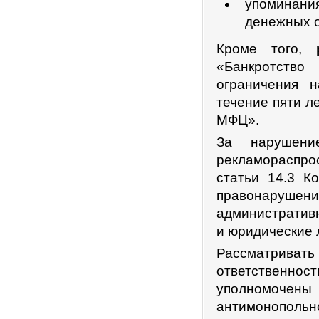
упоминания
денежных о
Кроме того,
«Банкротство
ограничения 
течение пяти л
МФЦ».
За нарушение
рекламораспро
статьи 14.3 К
правонарушен
административн
и юридические 
Рассматриват
ответственно
уполномоче
антимонопольн