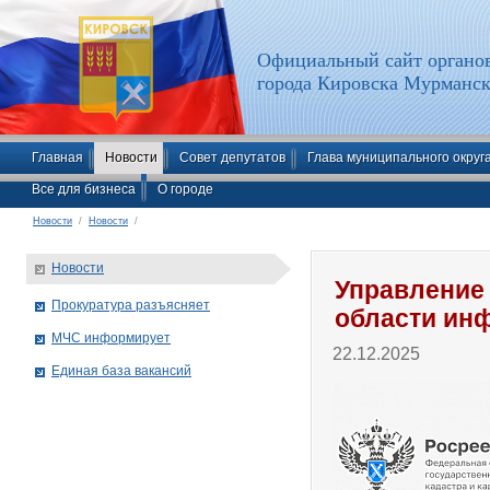
Официальный сайт органов
города Кировска Мурманск
Главная
Новости
Совет депутатов
Глава муниципального округ
Все для бизнеса
О городе
Новости
/
Новости
/
Новости
Управление
Прокуратура разъясняет
области ин
МЧС информирует
22.12.2025
Единая база вакансий