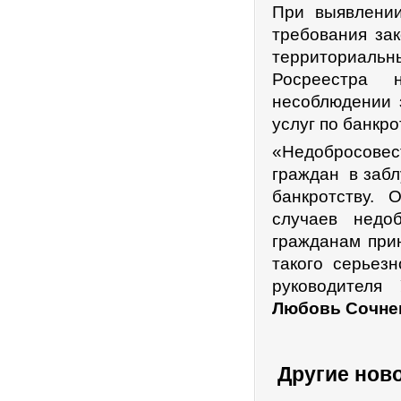
При выявлени
требования за
территориаль
Росреестра 
несоблюдении 
услуг по банкро
«Недобросовест
граждан в забл
банкротству.
случаев недо
гражданам при
такого серьезн
руководителя
Любовь Сочне
Другие нов