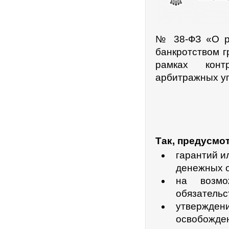
№ 38-ФЗ «О ре
банкротством г
рамках конт
арбитражных уп
Так, предусмот
гарантий и
денежных о
на возмо
обязательс
утвержде
освобожден