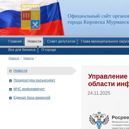
Официальный сайт органов
города Кировска Мурманск
Главная
Новости
Совет депутатов
Глава муниципального округ
Все для бизнеса
О городе
Новости
/
Новости
/
Новости
Управление
Прокуратура разъясняет
области ин
МЧС информирует
24.11.2025
Единая база вакансий