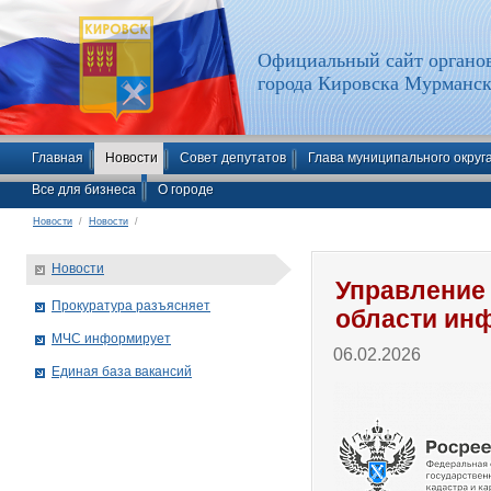
Официальный сайт органов
города Кировска Мурманск
Главная
Новости
Совет депутатов
Глава муниципального округ
Все для бизнеса
О городе
Новости
/
Новости
/
Новости
Управление
Прокуратура разъясняет
области ин
МЧС информирует
06.02.2026
Единая база вакансий