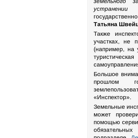
земельного з
устранении 
государственн
Татьяна Швей
Также инспек
участках, не 
(например, на
туристическая
самоуправлени
Большое внима
прошлом го
землепользов
«Инспектор».
Земельные инсп
может провери
помощью серви
обязательны
подразделе
Де