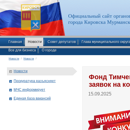
Официальный сайт органов
города Кировска Мурманск
Главная
Новости
Совет депутатов
Глава муниципального округ
Все для бизнеса
О городе
Новости
/
Новости
/
Новости
Фонд Тимче
Прокуратура разъясняет
заявок на к
МЧС информирует
15.09.2025
Единая база вакансий